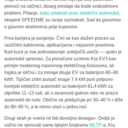
prenoći na utičnici, doseg prestaje da bude svakodnevni
problem. Pitanje,
kako odabrati pravi električni automobil
,
eksperti SPEEDME su ranije razmatrali. Sad da govorimo
o glavnim strahovima prije kupovine.
Prva barijera je punjenje. Čini se kao složen proces sa
različitim kablovima, aplikacijama i nejasnim pravilima.
Kod kuće je sve jednostavnije: priključiš uveče — ujutru je
automobil spreman. Za proračune uzmimo Kia EV3 kao
primjer modernog masovnog električnog krosovera, ali
logika je slična i za mnoge druge EV sa baterijom 60–80
kWh. Tipičan zidni punjač snage 7,4 kW puni potpuno
korejski električni automobil sa baterijom 81,4 kWh za
otprilike 11–13 sati, ali u stvarnosti gotovo niko ne prazni
automobil do nule. Obično se priključuje pri 30–40 % i diže
do 80–90 %, a to mirno ulazi u jednu noć.
Drugi strah je «neće mi biti dovoljno dosega». Ovdje je
važno ne vjerovati samo lijepim brojkama
WLTP
-a. Kia