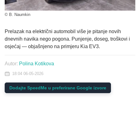
© B. Naumkin
Prelazak na električni automobil više je pitanje novih
dnevnih navika nego pogona. Punjenje, doseg, troškovi i
osjećaj — objašnjeno na primjeru Kia EV3.
Autor:
Polina Kotikova
18:04 06-05-2026
Dodajte SpeedMe u preferirane Google izvore