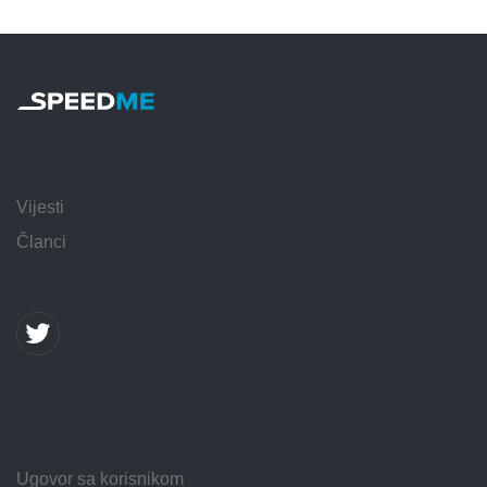
Vijesti
Članci
Ugovor sa korisnikom