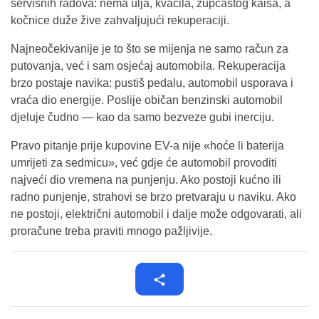
servisnih radova: nema ulja, kvačila, zupčastog kaiša, a
kočnice duže žive zahvaljujući rekuperaciji.
Najneočekivanije je to što se mijenja ne samo račun za
putovanja, već i sam osjećaj automobila. Rekuperacija
brzo postaje navika: pustiš pedalu, automobil usporava i
vraća dio energije. Poslije običan benzinski automobil
djeluje čudno — kao da samo bezveze gubi inerciju.
Pravo pitanje prije kupovine EV-a nije «hoće li baterija
umrijeti za sedmicu», već gdje će automobil provoditi
najveći dio vremena na punjenju. Ako postoji kućno ili
radno punjenje, strahovi se brzo pretvaraju u naviku. Ako
ne postoji, električni automobil i dalje može odgovarati, ali
proračune treba praviti mnogo pažljivije.