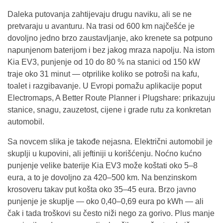
Daleka putovanja zahtijevaju drugu naviku, ali se ne
pretvaraju u avanturu. Na trasi od 600 km najčešće je
dovoljno jedno brzo zaustavljanje, ako krenete sa potpuno
napunjenom baterijom i bez jakog mraza napolju. Na istom
Kia EV3, punjenje od 10 do 80 % na stanici od 150 kW
traje oko 31 minut — otprilike koliko se potroši na kafu,
toalet i razgibavanje. U Evropi pomažu aplikacije poput
Electromaps, A Better Route Planner i Plugshare: prikazuju
stanice, snagu, zauzetost, cijene i grade rutu za konkretan
automobil.
Sa novcem slika je takođe nejasna. Električni automobil je
skuplji u kupovini, ali jeftiniji u korišćenju. Noćno kućno
punjenje velike baterije Kia EV3 može koštati oko 5–8
eura, a to je dovoljno za 420–500 km. Na benzinskom
krosoveru takav put košta oko 35–45 eura. Brzo javno
punjenje je skuplje — oko 0,40–0,69 eura po kWh — ali
čak i tada troškovi su često niži nego za gorivo. Plus manje