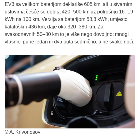
EV3 sa velikom baterijom deklariše 605 km, ali u stvarnim
uslovima češće se dobija 420–500 km uz potrošnju 16–19
kWh na 100 km. Verzija sa baterijom 58,3 kWh, umjesto
kataloških 436 km, daje oko 320–380 km. Za
svakodnevnih 50–80 km to je više nego dovoljno: mnogi
vlasnici pune jedan ili dva puta sedmično, a ne svake noći.
© A. Krivonosov