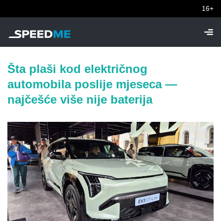
16+
Šta plaši kod električnog
automobila poslije mjeseca —
najčešće više nije baterija