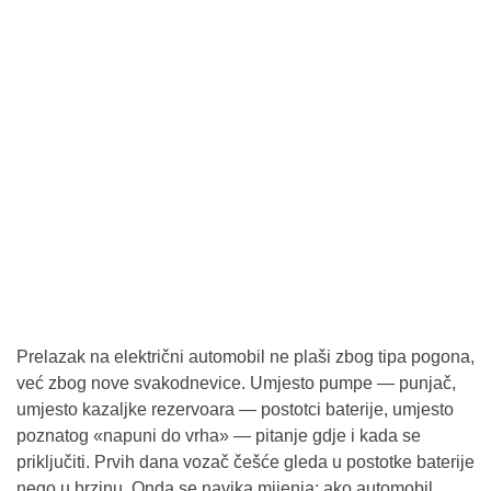
Prelazak na električni automobil ne plaši zbog tipa pogona,
već zbog nove svakodnevice. Umjesto pumpe — punjač,
umjesto kazaljke rezervoara — postotci baterije, umjesto
poznatog «napuni do vrha» — pitanje gdje i kada se
priključiti. Prvih dana vozač češće gleda u postotke baterije
nego u brzinu. Onda se navika mijenja: ako automobil