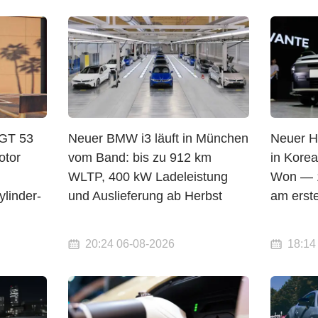
GT 53
Neuer BMW i3 läuft in München
Neuer Hy
otor
vom Band: bis zu 912 km
in Korea
WLTP, 400 kW Ladeleistung
Won — 1
linder-
und Auslieferung ab Herbst
am erst
20:24 06-08-2026
18:14