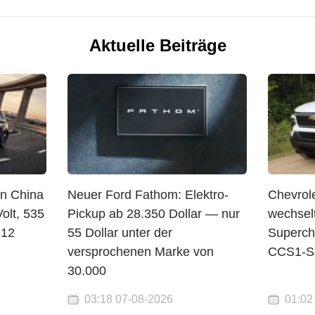
Aktuelle Beiträge
in China
Neuer Ford Fathom: Elektro-
Chevrol
olt, 535
Pickup ab 28.350 Dollar — nur
wechsel
 12
55 Dollar unter der
Superch
versprochenen Marke von
CCS1-Sä
30.000
03:18 07-08-2026
01:02