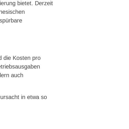
erung bietet. Derzeit
inesischen
 spürbare
d die Kosten pro
etriebsausgaben
ndern auch
rursacht in etwa so