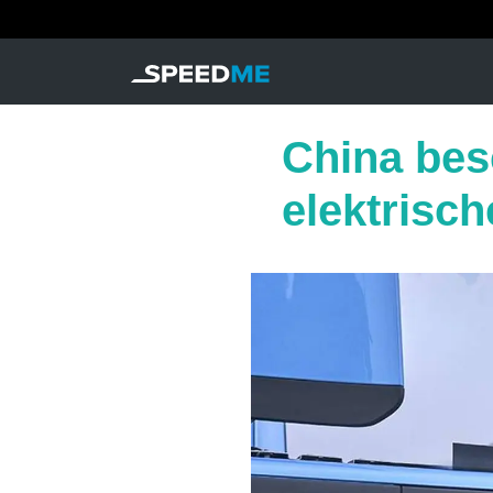
China bes
elektrisc