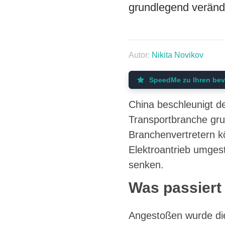
grundlegend veränd
Autor:
Nikita Novikov
SpeedMe zu Ihren bev
China beschleunigt d
Transportbranche gr
Branchenvertretern k
Elektroantrieb umges
senken.
Was passiert
Angestoßen wurde die 