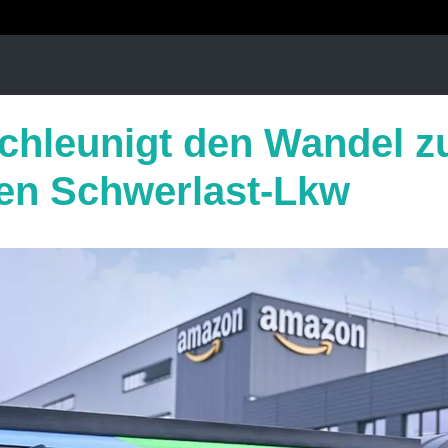
chleunigt den Wandel z
hen Schwerlast-Lkw