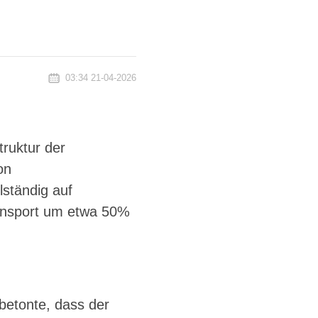
03:34 21-04-2026
ruktur der
on
lständig auf
ransport um etwa 50%
betonte, dass der