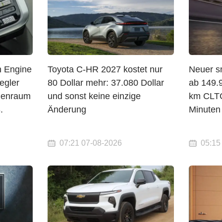
n Engine
Toyota C-HR 2027 kostet nur
Neuer sm
egler
80 Dollar mehr: 37.080 Dollar
ab 149.
nenraum
und sonst keine einzige
km CLTC
.
Änderung
Minuten
07:21 07-08-2026
05:15