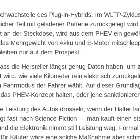
 Schwachstelle des Plug-in-Hybrids. Im WLTP-Zyklu
blicher Teil mit geladener Batterie zurückgelegt wi
t an der Steckdose, wird aus dem PHEV ein gewöh
das Mehrgewicht von Akku und E-Motor mitschleppt
bleiben nur auf dem Prospekt.
dass die Hersteller längst genug Daten haben, um 
 wird: wie viele Kilometer rein elektrisch zurückge
n Fahrmodus der Fahrer wählt. Auf dieser Grundla
 das PHEV-Konzept halten, oder jene sanktionieren,
die Leistung des Autos drosseln, wenn der Halter la
ngt fast nach Science-Fiction — man kauft einen st
e und die Elektronik nimmt still Leistung weg. Form
 für Käufer wäre eine solche Maßnahme aber schm