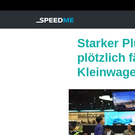
Starker P
plötzlich 
Kleinwag