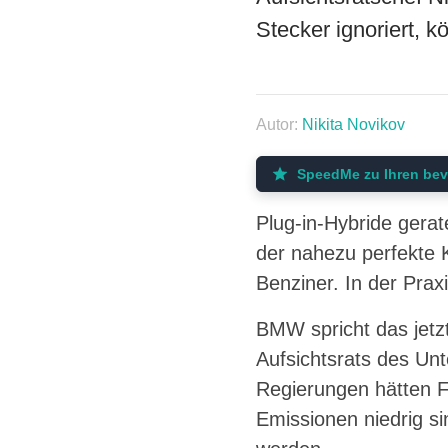
Stecker ignoriert, k
Autor:
Nikita Novikov
SpeedMe zu Ihren bev
Plug-in-Hybride gera
der nahezu perfekte K
Benziner. In der Praxi
BMW spricht das jetzt
Aufsichtsrats des Un
Regierungen hätten Fö
Emissionen niedrig sin