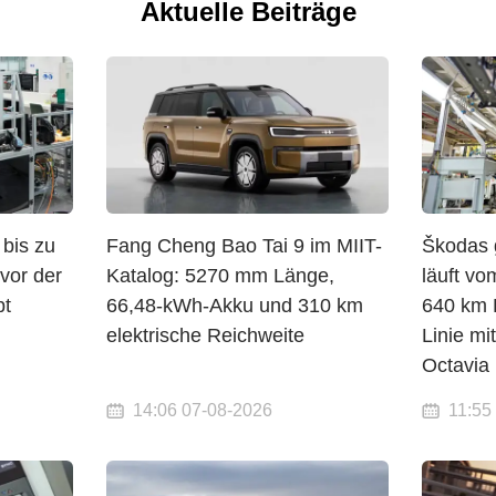
Aktuelle Beiträge
 bis zu
Fang Cheng Bao Tai 9 im MIIT-
Škodas 
evor der
Katalog: 5270 mm Länge,
läuft v
pt
66,48-kWh-Akku und 310 km
640 km R
elektrische Reichweite
Linie mi
Octavia
14:06 07-08-2026
11:55