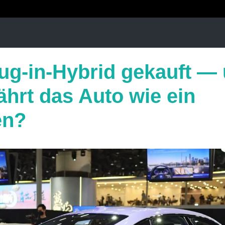
lug-in-Hybrid gekauft —
fährt das Auto wie ein
en?