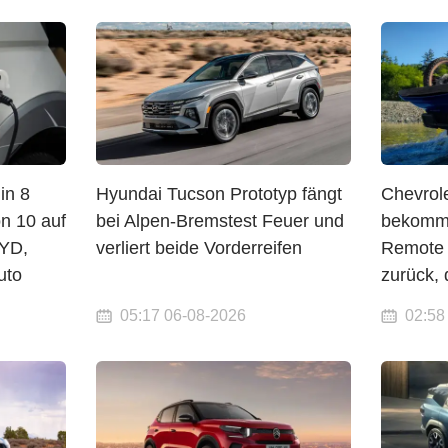
in 8
Hyundai Tucson Prototyp fängt
Chevrol
n 10 auf
bei Alpen-Bremstest Feuer und
bekommt
BYD,
verliert beide Vorderreifen
Remote 
uto
zurück,
05:17 06-08-2026
02:58