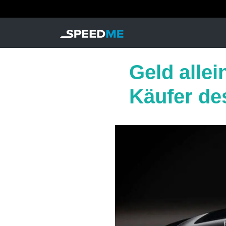
Geld allei
Käufer de