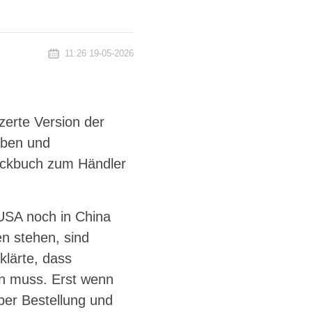
11:26 19-05-2026
erte Version der
iben und
heckbuch zum Händler
USA noch in China
n stehen, sind
klärte, dass
n muss. Erst wenn
ber Bestellung und