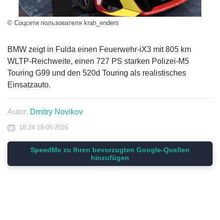
© Соцсети пользователя krah_enders
BMW zeigt in Fulda einen Feuerwehr-iX3 mit 805 km
WLTP-Reichweite, einen 727 PS starken Polizei-M5
Touring G99 und den 520d Touring als realistisches
Einsatzauto.
Autor:
Dmitry Novikov
18:24 19-05-2026
SpeedMe zu Ihren bevorzugten Google-Quellen
hinzufügen