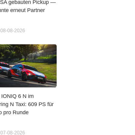
USA gebauten Pickup —
nte erneut Partner
 08-08-2026
 IONIQ 6 N im
ing N Taxi: 609 PS für
o pro Runde
 07-08-2026