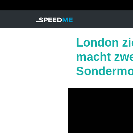
London zi
macht zwei
Sondermo