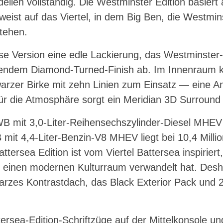
dellen vollständig. Die Westminster Edition basiert
eist auf das Viertel, in dem Big Ben, die Westmin
tehen.
e Version eine edle Lackierung, das Westminster-
erendem Diamond-Turned-Finish ab. Im Innenraum
arzer Birke mit zehn Linien zum Einsatz — eine An
ür die Atmosphäre sorgt ein Meridian 3D Surroun
B mit 3,0-Liter-Reihensechszylinder-Diesel MHEV k
it 4,4-Liter-Benzin-V8 MHEV liegt bei 10,4 Milli
tersea Edition ist vom Viertel Battersea inspiriert
in einen modernen Kulturraum verwandelt hat. Desha
arzes Kontrastdach, das Black Exterior Pack und 2
tersea-Edition-Schriftzüge auf der Mittelkonsole u