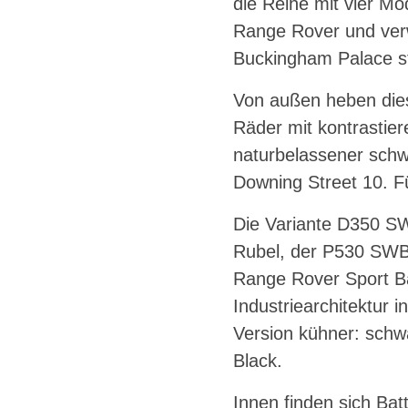
die Reihe mit vier Mo
Range Rover und verw
Buckingham Palace s
Von außen heben dies
Räder mit kontrasti
naturbelassener schw
Downing Street 10. F
Die Variante D350 SW
Rubel, der P530 SWB m
Range Rover Sport Bat
Industriearchitektur 
Version kühner: schw
Black.
Innen finden sich Bat