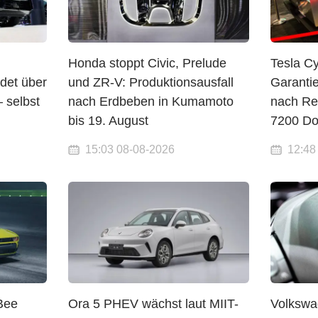
Honda stoppt Civic, Prelude
Tesla C
det über
und ZR-V: Produktionsausfall
Garantie
 selbst
nach Erdbeben in Kumamoto
nach Re
bis 19. August
7200 Do
15:03 08-08-2026
12:48
Bee
Ora 5 PHEV wächst laut MIIT-
Volkswa