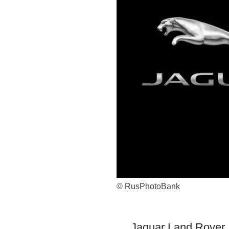
© RusPhotoBank
Jaguar Land Rover J