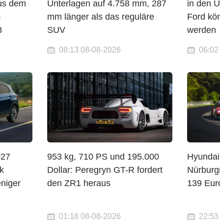
aus dem
Unterlagen auf 4.758 mm, 287
in den 
—
mm länger als das reguläre
Ford kön
8
SUV
werden
08:13 08-08-2026
06:02
027
953 kg, 710 PS und 195.000
Hyundai
k
Dollar: Peregryn GT-R fordert
Nürburgr
niger
den ZR1 heraus
139 Eur
01:18 08-08-2026
22:53