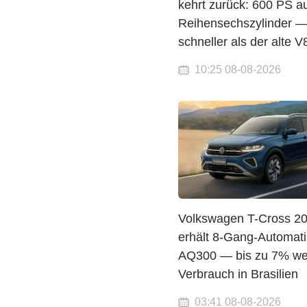
kehrt zurück: 600 PS 
Reihensechszylinder 
schneller als der alte V
10:25 08-08-2026
Volkswagen T-Cross 2
erhält 8-Gang-Automati
AQ300 — bis zu 7% we
Verbrauch in Brasilien
03:41 08-08-2026