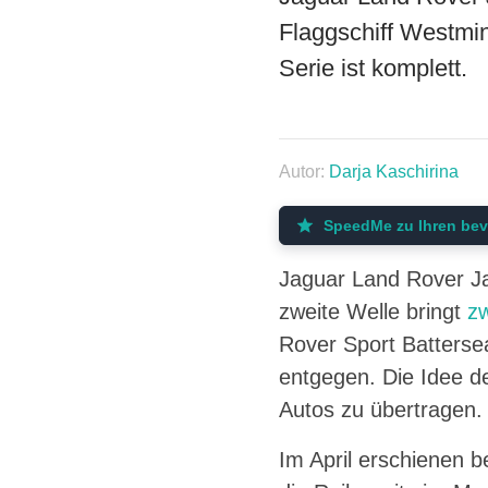
Flaggschiff Westmin
Serie ist komplett.
Autor:
Darja Kaschirina
SpeedMe zu Ihren bev
Jaguar Land Rover Ja
zweite Welle bringt
z
Rover Sport Battersea
entgegen. Die Idee de
Autos zu übertragen.
Im April erschienen be