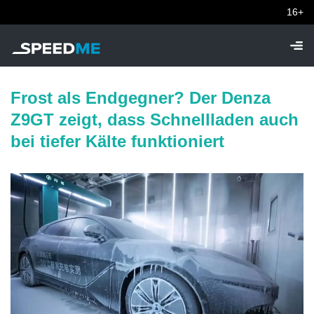
16+
Frost als Endgegner? Der Denza
Z9GT zeigt, dass Schnellladen auch
bei tiefer Kälte funktioniert