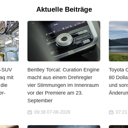
Aktuelle Beiträge
o-SUV
Bentley Torcal: Curation Engine
Toyota 
aq mit
macht aus einem Drehregler
80 Dolla
 die
vier Stimmungen im Innenraum
und sons
er-
vor der Premiere am 23.
Änderu
September
09:38 07-08-2026
07:21