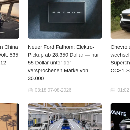
in China
Neuer Ford Fathom: Elektro-
Chevrol
olt, 535
Pickup ab 28.350 Dollar — nur
wechsel
 12
55 Dollar unter der
Superch
versprochenen Marke von
CCS1-Sä
30.000
03:18 07-08-2026
01:02