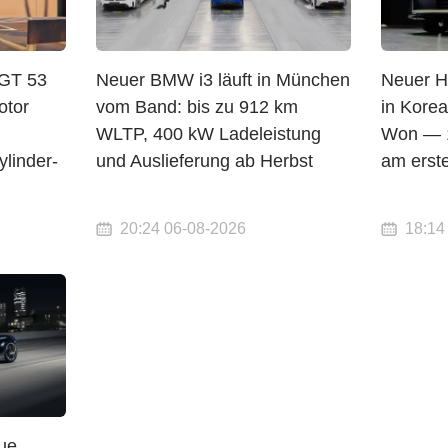
GT 53
Neuer BMW i3 läuft in München
Neuer Hy
otor
vom Band: bis zu 912 km
in Korea
WLTP, 400 kW Ladeleistung
Won — 1
linder-
und Auslieferung ab Herbst
am erst
20:24 06-08-2026
18:14
eue