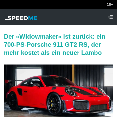
16+
Der «Widowmaker» ist zurück: ein
700-PS-Porsche 911 GT2 RS, der
mehr kostet als ein neuer Lambo