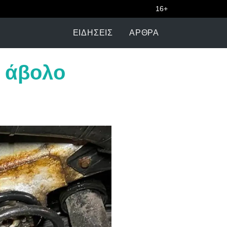
16+
ΕΙΔΉΣΕΙΣ
ΆΡΘΡΑ
: άβολο