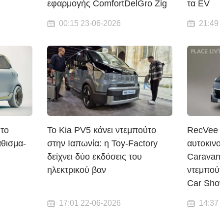
εφαρμογής ComfortDelGro Zig
τα EV
00:15 23-06-2026
21:49
 το
Το Kia PV5 κάνει ντεμπούτο
RecVee 
άθισμα-
στην Ιαπωνία: η Toy-Factory
αυτοκιν
δείχνει δύο εκδόσεις του
Caravan
ηλεκτρικού βαν
ντεμπού
Car Sh
17:01 22-06-2026
14:37