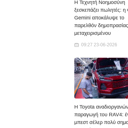
Η Τεχνητή Νοημοσύνη
ξεσκεπάζει πωλητές: η
Gemini αποκάλυψε το
παρελθόν δημοπρασίας
μεταχειρισμένου
09:27 23-06-2026
Η Toyota αναδιοργανών
παραγωγή του RAV4: έ
μπεστ σέλερ πολύ σημα