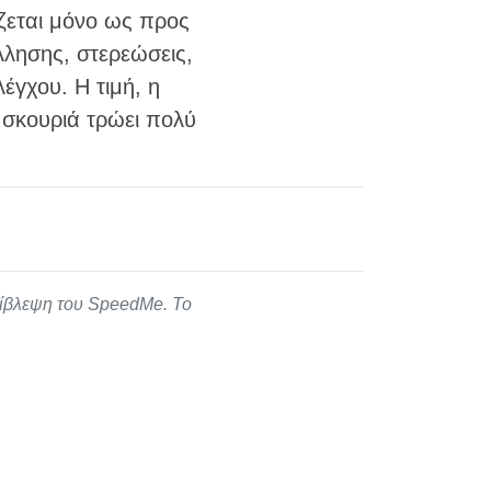
άζεται μόνο ως προς
λλησης, στερεώσεις,
έγχου. Η τιμή, η
 σκουριά τρώει πολύ
πίβλεψη του SpeedMe. Το