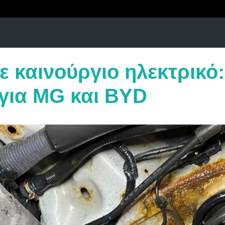
ε καινούργιο ηλεκτρικό
για MG και BYD