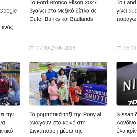
Το Ford Bronco Filson 2027
Το Land
 Google
βγαίνει στο Μεξικό δίπλα σε
γίνει αμ
Outer Banks και Badlands
παραγωγ
 ενός
07:30 23-06-2026
05:03
ει την
Τα ρομποτικά ταξί της Pony.ai
Nissan 
να
ανοίγουν στο κοινό στη
Λονδίνο
ντικό
Σιγκαπούρη μέσω της
όλα κρίν