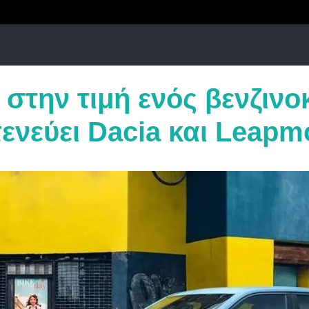
 στην τιμή ενός βενζινο
τενεύει Dacia και Leapm