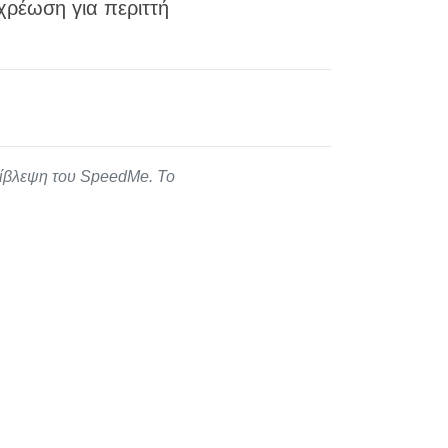
χρέωση για περιττή
πίβλεψη του SpeedMe. Το