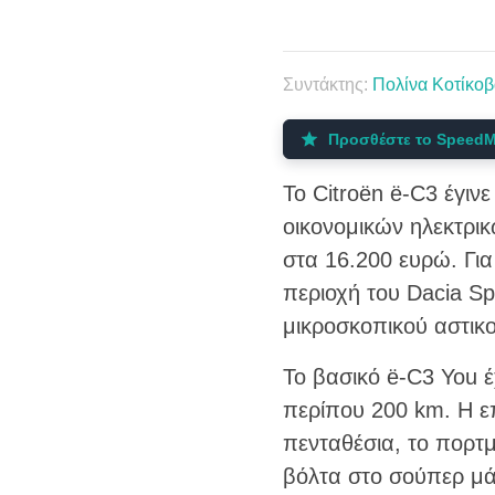
Συντάκτης:
Πολίνα Κοτίκοβ
Προσθέστε το SpeedM
Το Citroën ë-C3 έγι
οικονομικών ηλεκτρικ
στα 16.200 ευρώ. Για
περιοχή του Dacia Sp
μικροσκοπικού αστικ
Το βασικό ë-C3 You έ
περίπου 200 km. Η επ
πενταθέσια, το πορτμ
βόλτα στο σούπερ μάρ