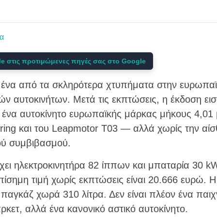
α
e στις προτιμώμενες πηγές σας στο Google
νε ένα από τα σκληρότερα χτυπήματα στην ευρωπα
ών αυτοκινήτων. Μετά τις εκπτώσεις, η έκδοση ει
 ένα αυτοκίνητο ευρωπαϊκής μάρκας μήκους 4,01 μ
ring και του Leapmotor T03 — αλλά χωρίς την αί
ού συμβιβασμού.
χει ηλεκτροκινητήρα 82 ίππων και μπαταρία 30 kW
ίσημη τιμή χωρίς εκπτώσεις είναι 20.666 ευρώ. Η
παγκάζ χωρά 310 λίτρα. Δεν είναι πλέον ένα παιχν
κετ, αλλά ένα κανονικό αστικό αυτοκίνητο.