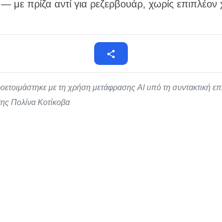
 — με πρίζα αντί για ρεζερβουάρ, χωρίς επιπλέον 
οετοιμάστηκε με τη χρήση μετάφρασης AI υπό τη συντακτική ε
/της Πολίνα Κοτίκοβα