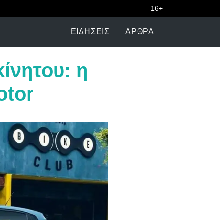
16+
ΕΙΔΉΣΕΙΣ
ΆΡΘΡΑ
κίνητου: η
otor