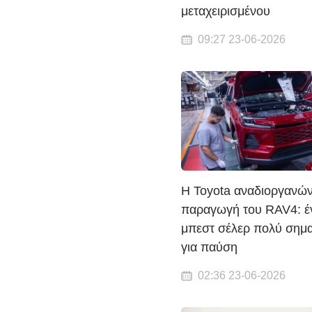
μεταχειρισμένου
09:27 23-06-2026
Η Toyota αναδιοργανών
παραγωγή του RAV4: έ
μπεστ σέλερ πολύ σημα
για παύση
02:36 23-06-2026