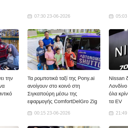
07:30 23-06-2026
05:03
ει την
Τα ρομποτικά ταξί της Pony.ai
Nissan 
να
ανοίγουν στο κοινό στη
Λονδίνο
ντικό
Σιγκαπούρη μέσω της
όλα κρίν
εφαρμογής ComfortDelGro Zig
τα EV
00:15 23-06-2026
21:49