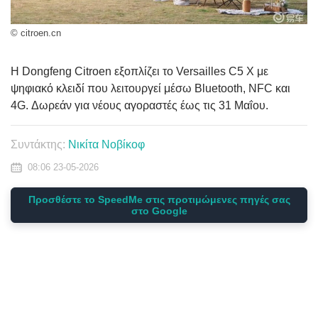
© citroen.cn
Η Dongfeng Citroen εξοπλίζει το Versailles C5 X με
ψηφιακό κλειδί που λειτουργεί μέσω Bluetooth, NFC και
4G. Δωρεάν για νέους αγοραστές έως τις 31 Μαΐου.
Συντάκτης:
Νικίτα Νοβίκοφ
08:06 23-05-2026
Προσθέστε το SpeedMe στις προτιμώμενες πηγές σας
στο Google