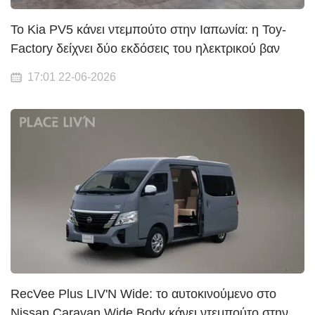
Το Kia PV5 κάνει ντεμπούτο στην Ιαπωνία: η Toy-
Factory δείχνει δύο εκδόσεις του ηλεκτρικού βαν
17:01 22-06-2026
RecVee Plus LIV'N Wide: το αυτοκινούμενο στο
Nissan Caravan Wide Body κάνει ντεμπούτο στην