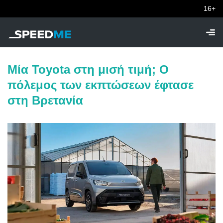
16+
Μία Toyota στη μισή τιμή; Ο
πόλεμος των εκπτώσεων έφτασε
στη Βρετανία