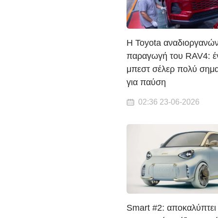
Η Toyota αναδιοργανών
παραγωγή του RAV4: έ
μπεστ σέλερ πολύ σημα
για παύση
02:36 23-06-2026
Smart #2: αποκαλύπτει