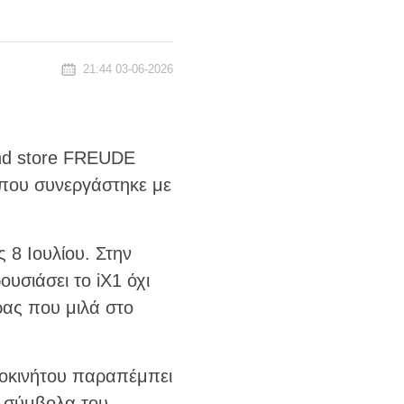
21:44 03-06-2026
and store FREUDE
που συνεργάστηκε με
ς 8 Ιουλίου. Στην
υσιάσει το iX1 όχι
ρας που μιλά στο
τοκινήτου παραπέμπει
 σύμβολα του