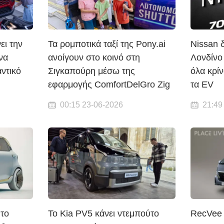
ει την
Τα ρομποτικά ταξί της Pony.ai
Nissan 
να
ανοίγουν στο κοινό στη
Λονδίνο
ντικό
Σιγκαπούρη μέσω της
όλα κρίν
εφαρμογής ComfortDelGro Zig
τα EV
00:15 23-06-2026
21:49
 το
Το Kia PV5 κάνει ντεμπούτο
RecVee 