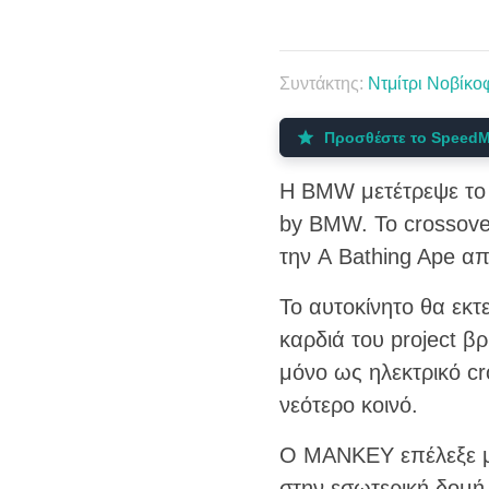
Συντάκτης:
Ντμίτρι Νοβίκο
Προσθέστε το SpeedM
Η BMW μετέτρεψε το 
by BMW. Το crossov
την A Bathing Ape απ
Το αυτοκίνητο θα εκτεθ
καρδιά του project β
μόνο ως ηλεκτρικό cr
νεότερο κοινό.
Ο MANKEY επέλεξε μι
στην εσωτερική δομή