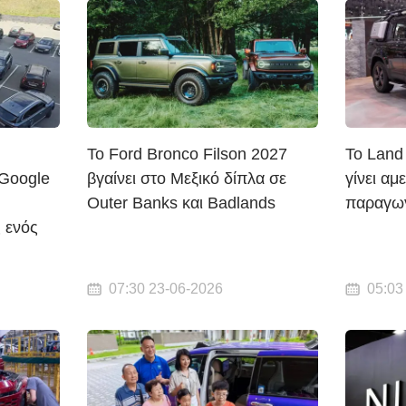
Το Ford Bronco Filson 2027
Το Land
 Google
βγαίνει στο Μεξικό δίπλα σε
γίνει αμ
Outer Banks και Badlands
παραγωγ
 ενός
07:30 23-06-2026
05:03