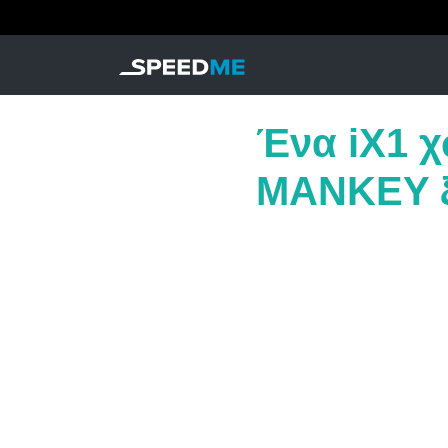
Ένα iX1 χ
MANKEY ξ