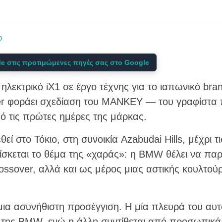
φ
e στις προτιμώμενες πηγές σας στο Google
ηλεκτρικό iX1 σε έργο τέχνης για το ιαπωνικό br
er φοράει σχεδίαση του MANKEY — του γραφίστα 
ό τις πρώτες ημέρες της μάρκας.
εί στο Τόκιο, στη συνοικία Azabudai Hills, μέχρι τι
ρίσκεται το θέμα της «χαράς»: η BMW θέλει να παρο
ossover, αλλά και ως μέρος μιας αστικής κουλτού
α ασυνήθιστη προσέγγιση. Η μία πλευρά του αυ
 της BMW, ενώ η άλλη συντίθεται από προσωπικά