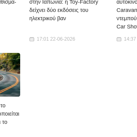
άθισμα-
στην Ιαπωνία: η Toy-Factory
αυτοκιν
δείχνει δύο εκδόσεις του
Caravan
ηλεκτρικού βαν
ντεμπού
Car Sh
17:01 22-06-2026
14:37
 το
ποιείται
 το