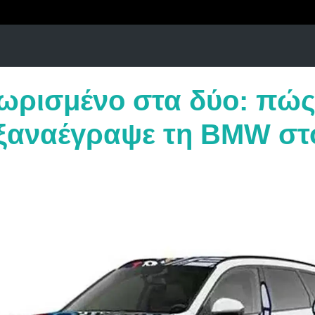
ωρισμένο στα δύο: πώς
αναέγραψε τη BMW στο