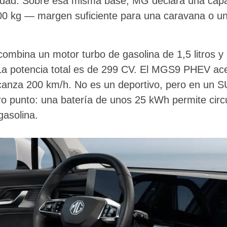
ticidad. Sobre esa misma base, MG declara una ca
00 kg — margen suficiente para una caravana o un
combina un motor turbo de gasolina de 1,5 litros 
 La potencia total es de 299 CV. El MGS9 PHEV ac
canza 200 km/h. No es un deportivo, pero en un S
tro punto: una batería de unos 25 kWh permite circ
gasolina.