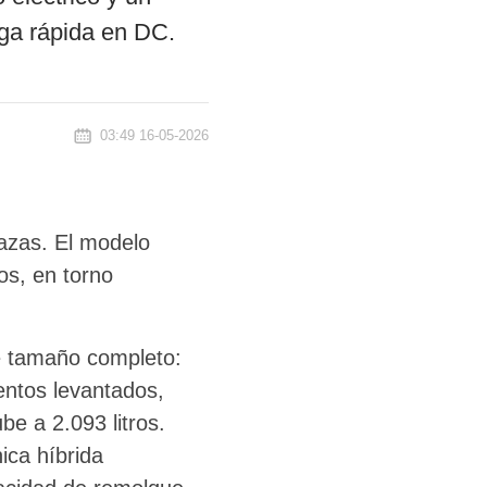
rga rápida en DC.
03:49 16-05-2026
zas. El modelo
os, en torno
e tamaño completo:
ientos levantados,
be a 2.093 litros.
ica híbrida