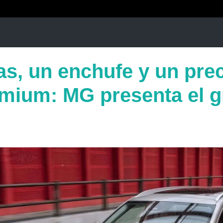
as, un enchufe y un prec
mium: MG presenta el 