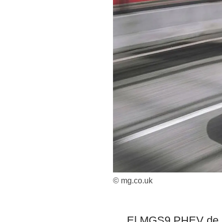
© mg.co.uk
El MGS9 PHEV de MG