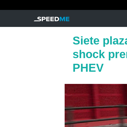
Siete plaz
shock pre
PHEV