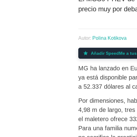
precio muy por deba
Autor:
Polina Kotikova
Añadir SpeedMe a tus
MG ha lanzado en Eu
ya está disponible pa
a 52.337 dólares al c
Por dimensiones, hab
4,98 m de largo, tres 
el maletero ofrece 332
Para una familia num