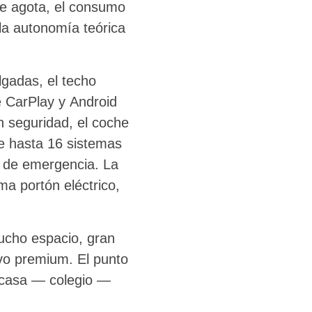
se agota, el consumo
 la autonomía teórica
lgadas, el techo
le CarPlay y Android
 seguridad, el coche
ne hasta 16 sistemas
a de emergencia. La
a portón eléctrico,
ucho espacio, gran
ivo premium. El punto
e «casa — colegio —