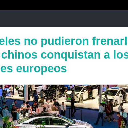
les no pudieron frenarl
 chinos conquistan a lo
es europeos