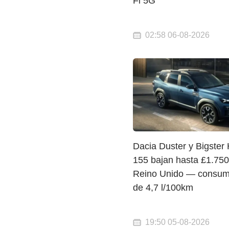
Fi 5G
02:58 06-08-2026
Dacia Duster y Bigster 
155 bajan hasta £1.750
Reino Unido — consum
de 4,7 l/100km
19:50 05-08-2026