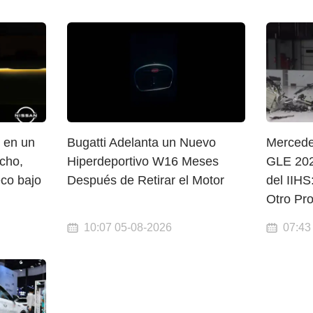
 en un
Bugatti Adelanta un Nuevo
Mercede
echo,
Hiperdeportivo W16 Meses
GLE 202
eco bajo
Después de Retirar el Motor
del IIHS
Otro Pr
10:07 05-08-2026
07:43