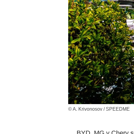
© A. Krivonosov / SPEEDME
BYD, MG y Chery su