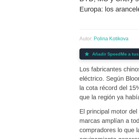
Europa: los arancel
Autor:
Polina Kotikova
Añadir SpeedMe a tus
Los fabricantes chin
eléctrico. Según Blo
la cota récord del 15
que la región ya habí
El principal motor de
marcas amplían a tod
compradores lo que l