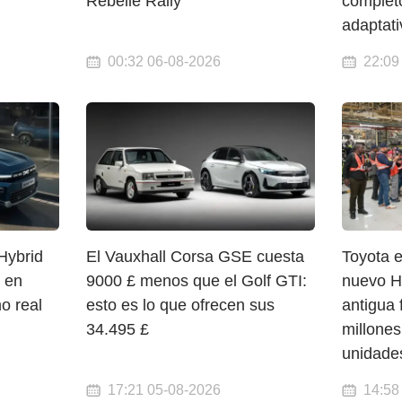
Rebelle Rally
completo
adaptati
00:32 06-08-2026
22:09
Hybrid
El Vauxhall Corsa GSE cuesta
Toyota e
 en
9000 £ menos que el Golf GTI:
nuevo H
o real
esto es lo que ofrecen sus
antigua 
34.495 £
millones
unidade
17:21 05-08-2026
14:58