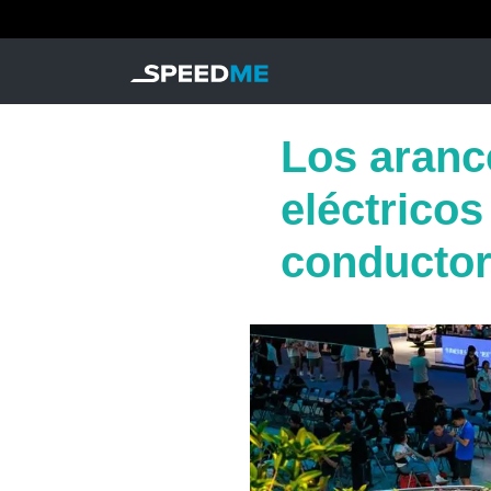
Los arance
eléctricos
conductor