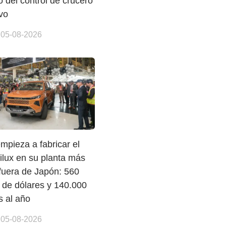
 del control de crucero
vo
 05-08-2026
mpieza a fabricar el
ilux en su planta más
fuera de Japón: 560
 de dólares y 140.000
s al año
 05-08-2026