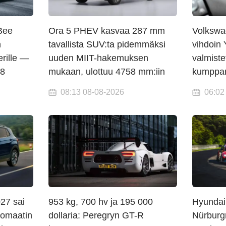
Bee
Ora 5 PHEV kasvaa 287 mm
Volkswa
n
tavallista SUV:ta pidemmäksi
vihdoin 
erille —
uuden MIIT-hakemuksen
valmist
V8
mukaan, ulottuu 4758 mm:iin
kumppani
08:13 08-08-2026
06:02
27 sai
953 kg, 700 hv ja 195 000
Hyundai 
tomaatin
dollaria: Peregryn GT-R
Nürburgr