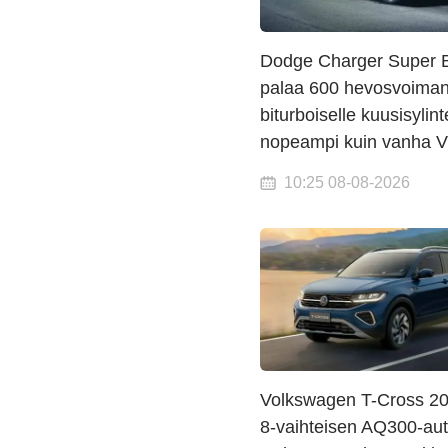
Dodge Charger Super 
palaa 600 hevosvoima
biturboiselle kuusisylint
nopeampi kuin vanha 
10:25 08-08-2026
Volkswagen T-Cross 20
8-vaihteisen AQ300-au