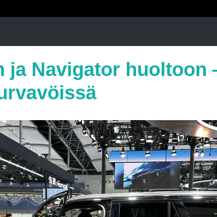
n ja Navigator huoltoon
turvavöissä