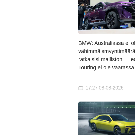
BMW: Australiassa ei o
vähimmäismyyntimäärää
ratkaisisi malliston — 
Touring ei ole vaarassa
17:27 08-08-2026