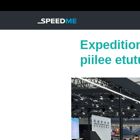
Expeditio
piilee etu