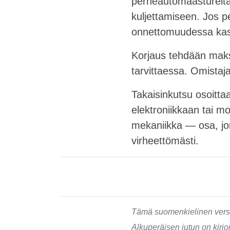
perheautomaastureita,
kuljettamiseen. Jos pe
onnettomuudessa kasva
Korjaus tehdään maksu
tarvittaessa. Omistaj
Takaisinkutsu osoittaa
elektroniikkaan tai mo
mekaniikka — osa, jon
virheettömästi.
Tämä suomenkielinen versi
Alkuperäisen jutun on kirjo