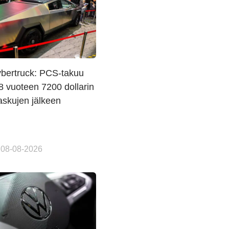
ybertruck: PCS-takuu
8 vuoteen 7200 dollarin
askujen jälkeen
 08-08-2026