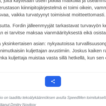
 joita käytetään usein pitkillä matkoilla ja useam
rustason kiinnipitojärjestelmä ei toimi oikein, vam
a, vaikka turvatyynyt toimisivat moitteettomasti.
tta. Fordin jälleenmyyjät tarkastavat turvavyön ke
an ei tarvitse maksaa vianmäärityksestä eikä osista
 yksinkertaisen asian: nykyautoissa turvallisuusonge
nimutkaisiin kuljettajan avustimiin. Joskus kaiken 
ka kuljettaja muistaa vasta sillä hetkellä, kun sen
o on laadittu tekoälykäännöksen avulla SpeedMen toimituksell
ittanut Dmitry Novikov