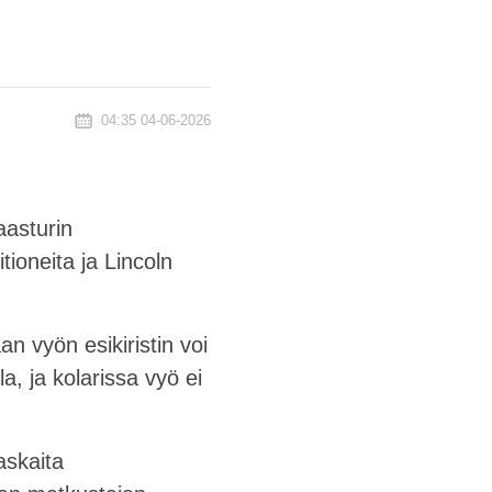
04:35 04-06-2026
aasturin
ioneita ja Lincoln
n vyön esikiristin voi
a, ja kolarissa vyö ei
askaita