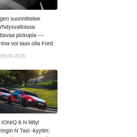
gen suunnittelee
Yhdysvalloissa
ettavaa pickupia —
na voi taas olla Ford
 08-08-2026
IONIQ 6 N liittyi
ingin N Taxi -kyytiin: