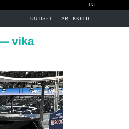
16+
UUTISET
ARTIKKELIT
 — vika