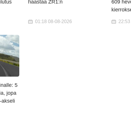
lutus
haastaa ZR1:n
609 hev
kierroks
01:18 08-08-2026
22:53
alle: 5
ia, jopa
-akseli