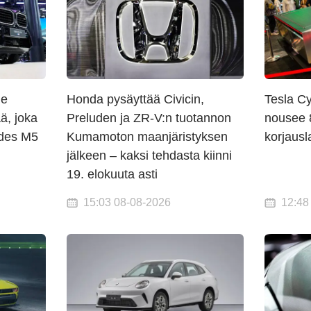
le
Honda pysäyttää Civicin,
Tesla C
, joka
Preluden ja ZR-V:n tuotannon
nousee 
edes M5
Kumamoton maanjäristyksen
korjausl
jälkeen – kaksi tehdasta kiinni
19. elokuuta asti
15:03 08-08-2026
12:48