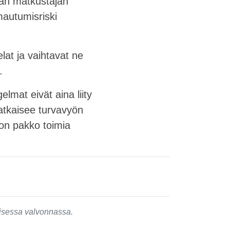
man matkustajan
mautumisriski
lat ja vaihtavat ne
.
lmat eivät aina liity
ratkaisee turvavyön
 on pakko toimia
isessa valvonnassa.