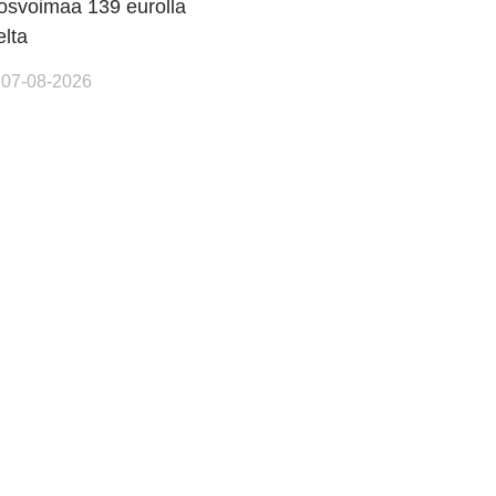
osvoimaa 139 eurolla
elta
 07-08-2026