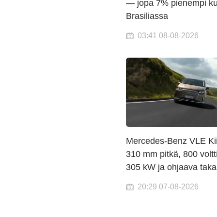
— jopa 7% pienempi ku
Brasiliassa
03:41 08-08-2026
Mercedes-Benz VLE Kiin
310 mm pitkä, 800 voltt
305 kW ja ohjaava taka
20:29 07-08-2026