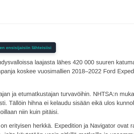
ensisijaisiin lähteisiisi
hdysvalloissa laajasta lähes 420 000 suuren katum
mpanja koskee vuosimallien 2018–2022 Ford Expedit
ttajan ja etumatkustajan turvavöihin. NHTSA:n mukaa
ti. Tällöin hihna ei kelaudu sisään eikä ulos kunnoll
llaan niin kuin pitäisi.
ka on erityisen herkkä. Expedition ja Navigator ovat r