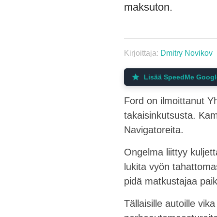
maksuton.
Kirjoittaja:
Dmitry Novikov
Lisää SpeedMe Googlen 
Ford on ilmoittanut Y
takaisinkutsusta. Ka
Navigatoreita.
Ongelma liittyy kulje
lukita vyön tahattomas
pidä matkustajaa paikoi
Tällaisille autoille vi