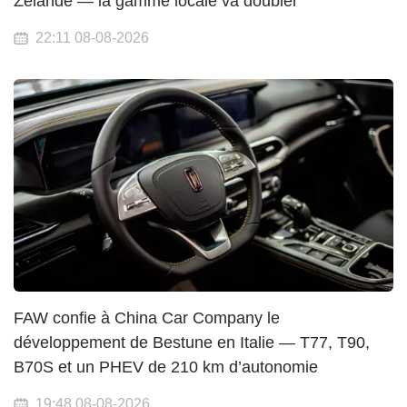
Zélande — la gamme locale va doubler
22:11 08-08-2026
FAW confie à China Car Company le
développement de Bestune en Italie — T77, T90,
B70S et un PHEV de 210 km d’autonomie
19:48 08-08-2026