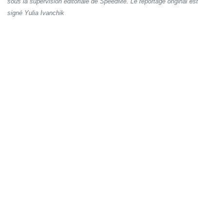
sous la supervision éditoriale de SpeedMe. Le reportage original est
signé Yulia Ivanchik