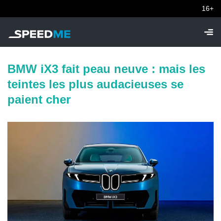
16+
BMW iX3 fait peau neuve : mais les
teintes les plus audacieuses se
paient cher