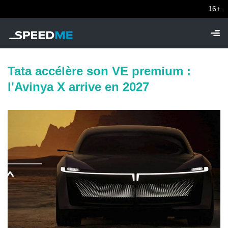
16+
Tata accélère son VE premium :
l'Avinya X arrive en 2027