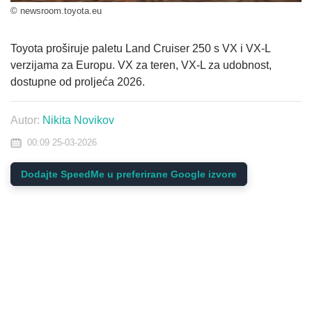
© newsroom.toyota.eu
Toyota proširuje paletu Land Cruiser 250 s VX i VX-L
verzijama za Europu. VX za teren, VX-L za udobnost,
dostupne od proljeća 2026.
Autor:
Nikita Novikov
00:09 25-03-2026
Dodajte SpeedMe u preferirane Google izvore