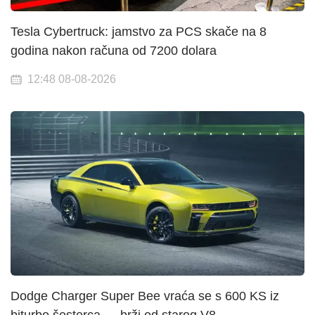
Tesla Cybertruck: jamstvo za PCS skače na 8
godina nakon računa od 7200 dolara
12:48 08-08-2026
Dodge Charger Super Bee vraća se s 600 KS iz