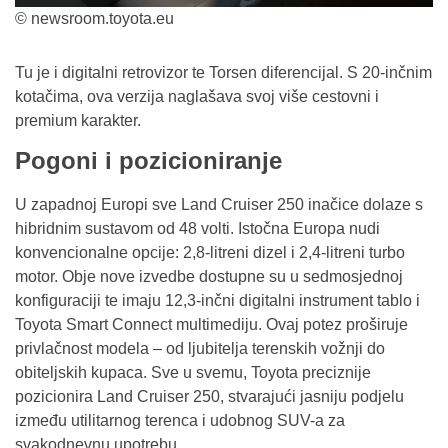
© newsroom.toyota.eu
Tu je i digitalni retrovizor te Torsen diferencijal. S 20-inčnim
kotačima, ova verzija naglašava svoj više cestovni i
premium karakter.
Pogoni i pozicioniranje
U zapadnoj Europi sve Land Cruiser 250 inačice dolaze s
hibridnim sustavom od 48 volti. Istočna Europa nudi
konvencionalne opcije: 2,8-litreni dizel i 2,4-litreni turbo
motor. Obje nove izvedbe dostupne su u sedmosjednoj
konfiguraciji te imaju 12,3-inčni digitalni instrument tablo i
Toyota Smart Connect multimediju. Ovaj potez proširuje
privlačnost modela – od ljubitelja terenskih vožnji do
obiteljskih kupaca. Sve u svemu, Toyota preciznije
pozicionira Land Cruiser 250, stvarajući jasniju podjelu
između utilitarnog terenca i udobnog SUV-a za
svakodnevnu upotrebu.