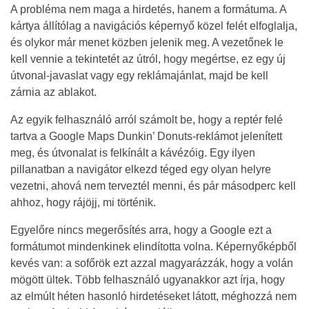
A probléma nem maga a hirdetés, hanem a formátuma. A
kártya állítólag a navigációs képernyő közel felét elfoglalja,
és olykor már menet közben jelenik meg. A vezetőnek le
kell vennie a tekintetét az útról, hogy megértse, ez egy új
útvonal-javaslat vagy egy reklámajánlat, majd be kell
zárnia az ablakot.
Az egyik felhasználó arról számolt be, hogy a reptér felé
tartva a Google Maps Dunkin’ Donuts-reklámot jelenített
meg, és útvonalat is felkínált a kávézóig. Egy ilyen
pillanatban a navigátor elkezd téged egy olyan helyre
vezetni, ahová nem terveztél menni, és pár másodperc kell
ahhoz, hogy rájöjj, mi történik.
Egyelőre nincs megerősítés arra, hogy a Google ezt a
formátumot mindenkinek elindította volna. Képernyőképből
kevés van: a sofőrök ezt azzal magyarázzák, hogy a volán
mögött ültek. Több felhasználó ugyanakkor azt írja, hogy
az elmúlt héten hasonló hirdetéseket látott, méghozzá nem