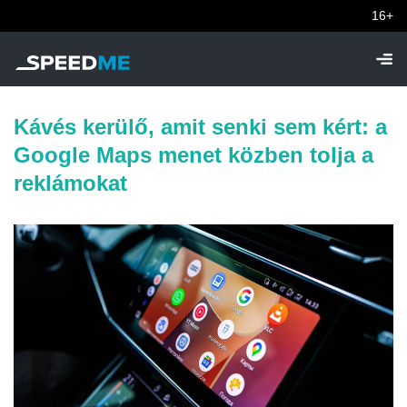
16+
Kávés kerülő, amit senki sem kért: a
Google Maps menet közben tolja a
reklámokat