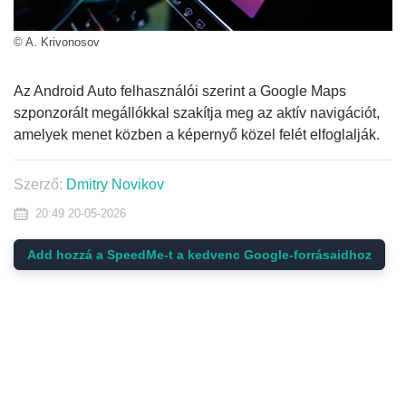
© A. Krivonosov
Az Android Auto felhasználói szerint a Google Maps
szponzorált megállókkal szakítja meg az aktív navigációt,
amelyek menet közben a képernyő közel felét elfoglalják.
Szerző:
Dmitry Novikov
20:49 20-05-2026
Add hozzá a SpeedMe-t a kedvenc Google-forrásaidhoz