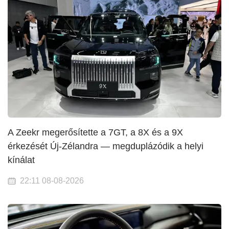
A Zeekr megerősítette a 7GT, a 8X és a 9X
érkezését Új-Zélandra — megduplázódik a helyi
kínálat
22:11 08-08-2026