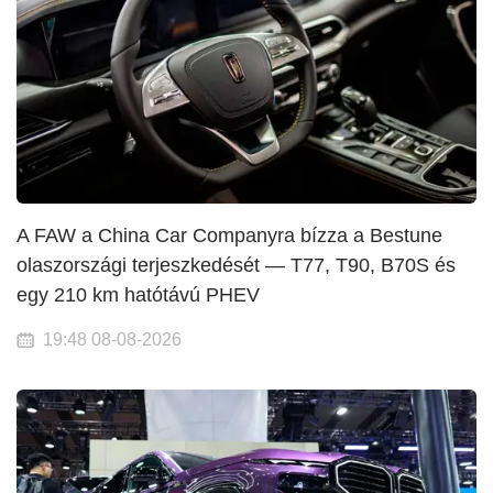
A FAW a China Car Companyra bízza a Bestune
olaszországi terjeszkedését — T77, T90, B70S és
egy 210 km hatótávú PHEV
19:48 08-08-2026