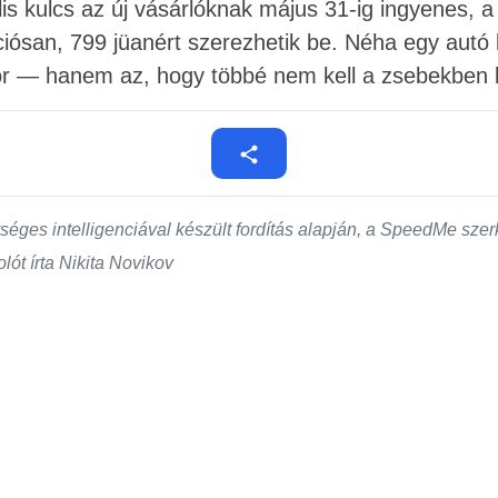
ális kulcs az új vásárlóknak május 31-ig ingyenes, 
kciósan, 799 jüanért szerezhetik be. Néha egy aut
or — hanem az, hogy többé nem kell a zsebekben ku
éges intelligenciával készült fordítás alapján, a SpeedMe szerk
lót írta Nikita Novikov