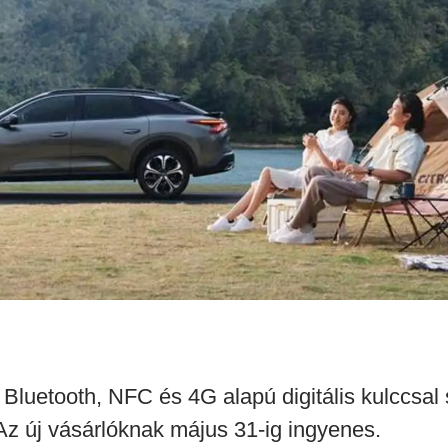
luetooth, NFC és 4G alapú digitális kulccsal s
 Az új vásárlóknak május 31-ig ingyenes.