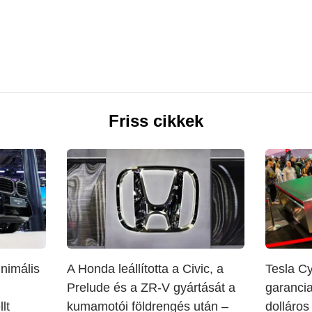
Friss cikkek
nimális
A Honda leállította a Civic, a
Tesla C
Prelude és a ZR-V gyártását a
garancia
lt
kumamotói földrengés után –
dolláros