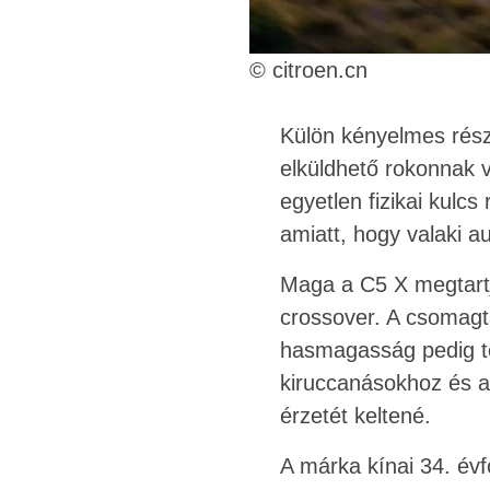
© citroen.cn
Külön kényelmes rész
elküldhető rokonnak 
egyetlen fizikai kulcs
amiatt, hogy valaki a
Maga a C5 X megtartj
crossover. A csomagtar
hasmagasság pedig ter
kiruccanásokhoz és a
érzetét keltené.
A márka kínai 34. évf