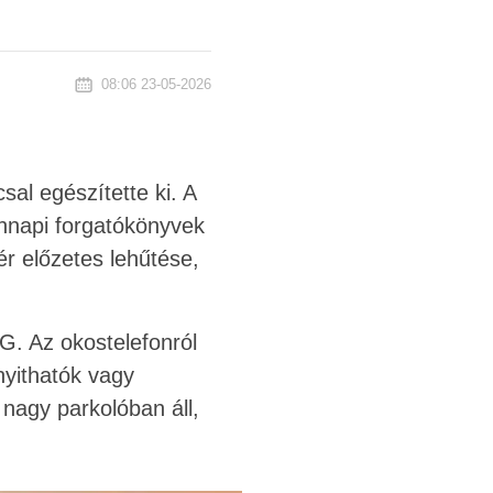
08:06 23-05-2026
csal egészítette ki. A
ennapi forgatókönyvek
ér előzetes lehűtése,
. Az okostelefonról
nyithatók vagy
 nagy parkolóban áll,