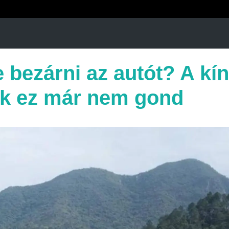
te bezárni az autót? A kín
k ez már nem gond