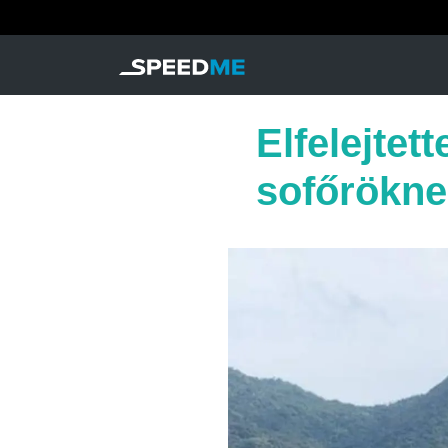
Elfelejtet
sofőrökne