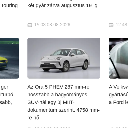
 Touring
két gyár zárva augusztus 19-ig
15:03 08-08-2026
12:48
rger
Az Ora 5 PHEV 287 mm-rel
A Volks
iturbó
hosszabb a hagyományos
gyártású
sabb,
SUV-nál egy új MIIT-
a Ford l
dokumentum szerint, 4758 mm-
re nő