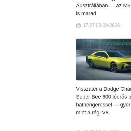
Ausztráliában — az M5
is marad
17:27 08-08-2026
Visszatér a Dodge Cha
Super Bee 600 lóerős b
hathengeressel — gyor
mint a régi V8