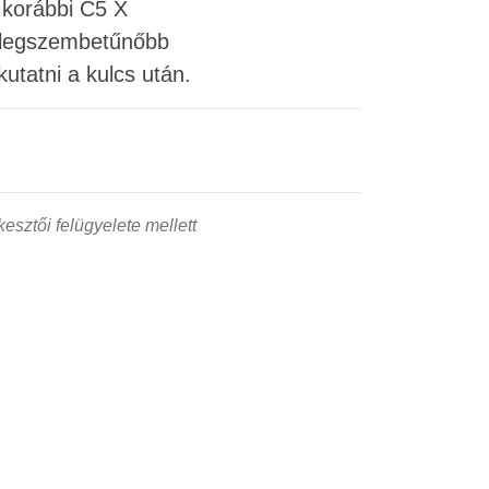
a korábbi C5 X
ó legszembetűnőbb
tatni a kulcs után.
esztői felügyelete mellett