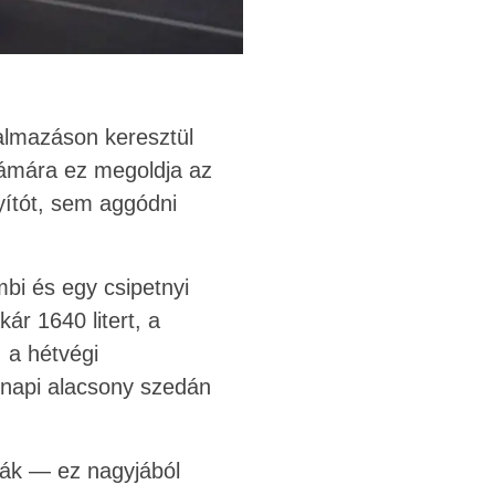
kalmazáson keresztül
zámára ez megoldja az
nyítót, sem aggódni
bi és egy csipetnyi
ár 1640 litert, a
 a hétvégi
znapi alacsony szedán
lják — ez nagyjából