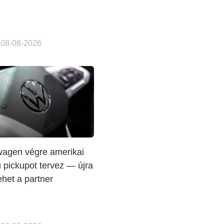
 08-08-2026
wagen végre amerikai
 pickupot tervez — újra
ehet a partner