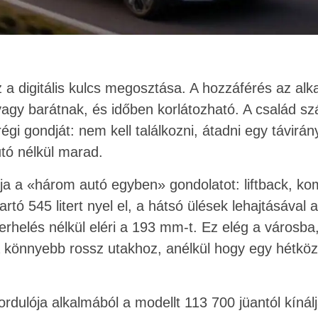
 a digitális kulcs megosztása. A hozzáférés az al
vagy barátnak, és időben korlátozható. A család s
 régi gondját: nem kell találkozni, átadni egy távirá
utó nélkül marad.
a a «három autó egyben» gondolatot: liftback, kom
tó 545 litert nyel el, a hátsó ülések lehajtásával ak
helés nélkül eléri a 193 mm-t. Ez elég a városba,
 könnyebb rossz utakhoz, anélkül hogy egy hétkö
ordulója alkalmából a modellt 113 700 jüantól kíná