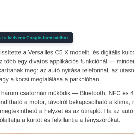
t a kedvenc Google-forrásaidhoz
ssítette a Versailles C5 X modellt, és digitális kulc
z több egy divatos applikációs funkciónál — mind
karítanak meg: az autó nyitása telefonnal, az utast
agy a kocsi megtalálása a parkolóban.
 három csatornán működik — Bluetooth, NFC és 4G
eindítható a motor, távolról bekapcsolható a klíma, 
 megtekinthető a helyzet és az útnapló. Ha az autó
ltatja a kürtöt és felvillantja a fényszórókat.