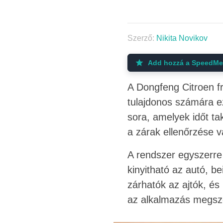
Szerző:
Nikita Novikov
Add hozzá a SpeedMe-
A Dongfeng Citroen fri
tulajdonos számára e
sora, amelyek időt ta
a zárak ellenőrzése v
A rendszer egyszerre
kinyitható az autó, b
zárhatók az ajtók, és
az alkalmazás megszóla