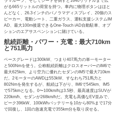
ラマルーフ、そしてシートを倒すと1640リットルまで広
がる665リットルの荷室を持つ。車内に物理ボタンはほと
んどなく、26.3インチのパノラマディスプレイ、20個のス
ピーカー、電動シート、二重ガラス、運転支援システムIM
AD、最大100m後退できるOne-Touch iAD自動駐車、オプ
ションのエアサスペンションに賭けている。
航続距離・パワー・充電：最大710km
と751馬力
ベースグレードは300kW、つまり407馬力の単一モーター
と500Nmを使う。公称航続距離はクロスオーバーのIM6で
最大625km、より空力に優れたセダンのIM5で最大710km
だ。2モーターのAWDは553kW、すなわち751馬力と
802Nmを発生するが、航続は下がり、IM6で545km、IM5
で575kmとなる。0〜100km/hは3.5秒、最高速度はSUVが
220km/h、セダンが268km/hだ。充電も高価なEV並みで、
ピーク396kW、100kWhバッテリーを10から80%まで17分
で回復し、1回の急速充電で355km分を取り戻せる。