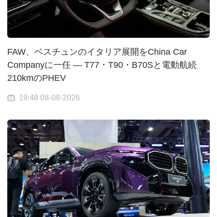
FAW、ベスチュンのイタリア展開をChina Car
Companyに一任 — T77・T90・B70Sと電動航続
210kmのPHEV
19:48 08-08-2026