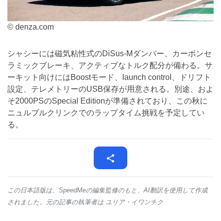
© denza.com
シャシーには磁気粘性式のDiSus-Mダンパー、カーボンセ
ラミックブレーキ、アクティブなトルク配分が備わる。サ
ーキット向けにはBoostモード、launch control、ドリフト
設定、テレメトリーのUSB保存が用意される。別途、およ
そ2000PSのSpecial Editionが準備されており、この秋に
ニュルブルクリンクでのラップタイム挑戦を予定してい
る。
この日本語版は、SpeedMeの編集監修のもと、AI翻訳を使用して作成
されました。元の記事の執筆者は ユリア・イワンチク