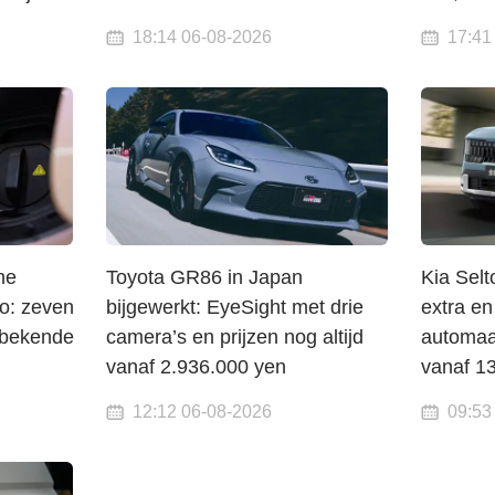
18:14 06-08-2026
17:41
he
Toyota GR86 in Japan
Kia Selt
ro: zeven
bijgewerkt: EyeSight met drie
extra en
 bekende
camera’s en prijzen nog altijd
automaa
vanaf 2.936.000 yen
vanaf 1
12:12 06-08-2026
09:53