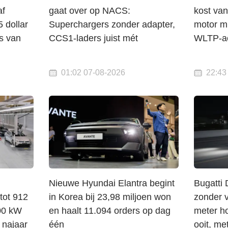
af
gaat over op NACS:
kost van
5 dollar
Superchargers zonder adapter,
motor m
s van
CCS1-laders juist mét
WLTP-ac
01:02 07-08-2026
22:43
Nieuwe Hyundai Elantra begint
Bugatti 
tot 912
in Korea bij 23,98 miljoen won
zonder 
00 kW
en haalt 11.094 orders op dag
meter ho
 najaar
één
ooit, me