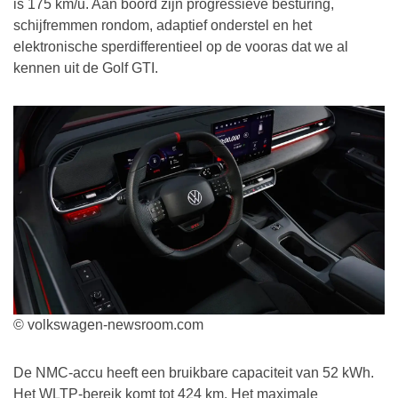
is 175 km/u. Aan boord zijn progressieve besturing,
schijfremmen rondom, adaptief onderstel en het
elektronische sperdifferentieel op de vooras dat we al
kennen uit de Golf GTI.
© volkswagen-newsroom.com
De NMC-accu heeft een bruikbare capaciteit van 52 kWh.
Het WLTP-bereik komt tot 424 km. Het maximale