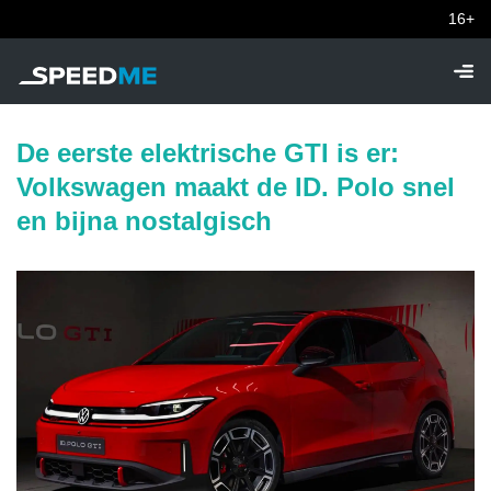
16+
De eerste elektrische GTI is er:
Volkswagen maakt de ID. Polo snel
en bijna nostalgisch