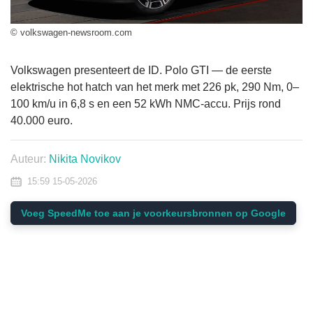
© volkswagen-newsroom.com
Volkswagen presenteert de ID. Polo GTI — de eerste
elektrische hot hatch van het merk met 226 pk, 290 Nm, 0–
100 km/u in 6,8 s en een 52 kWh NMC-accu. Prijs rond
40.000 euro.
Auteur:
Nikita Novikov
15:59 15-05-2026
Voeg SpeedMe toe aan je voorkeursbronnen op Google