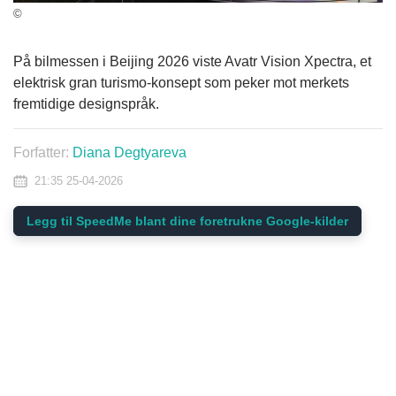
©
På bilmessen i Beijing 2026 viste Avatr Vision Xpectra, et
elektrisk gran turismo-konsept som peker mot merkets
fremtidige designspråk.
Forfatter:
Diana Degtyareva
21:35 25-04-2026
Legg til SpeedMe blant dine foretrukne Google-kilder