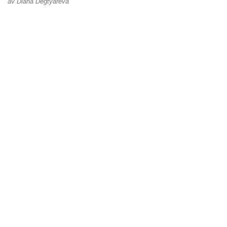
av Diana Degtyareva