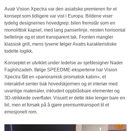
Avatr Vision Xpectra var den asiatiske premieren for et
konsept som tidligere var vist i Europa. Bildene viser
tydelig designernes hovedgrep: bilen fremstår som en
monolittisk kapsel, med lang panserlinje, nesten horisontal
beltelinje og et stort transparent tak. Fronten mangler
klassisk grill, mens lysene følger Avatrs karakteristiske
todelte logikk.
Konseptet er utviklet under ledelse av sjefdesigner Nader
Faghihzadeh. Ifølge SPEEDME-ekspertene har Vision
Xpectra fått en «panoramisk prismatisk kabin», et
interaktivt senter bak hovedskjermen og et interiør med
uvanlige materialer, inkludert oppblåsbare elementer og
3D-strikkede overflater. Visuelt er dette ikke lenger bare en
bil, men et forsøk på å gjøre premiumtransport til et
emosjonelt rom.