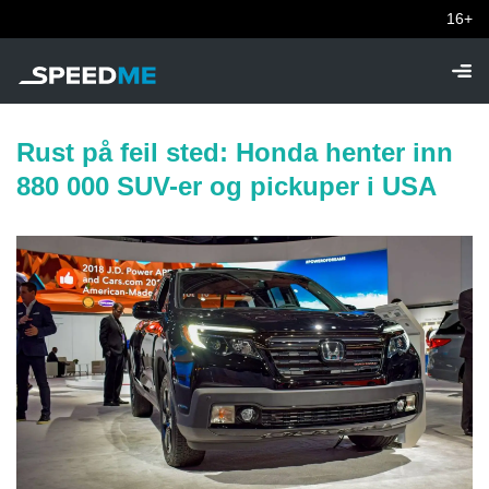
16+
Rust på feil sted: Honda henter inn
880 000 SUV-er og pickuper i USA