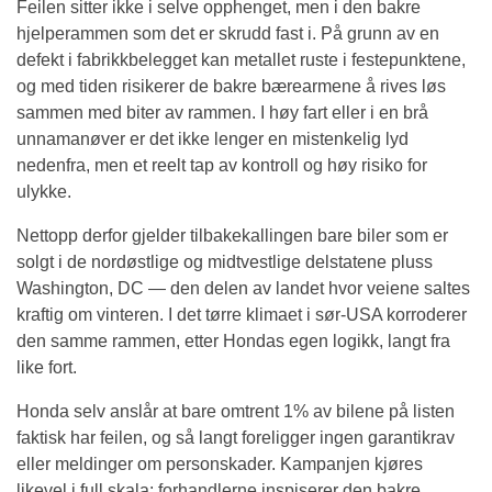
Feilen sitter ikke i selve opphenget, men i den bakre
hjelperammen som det er skrudd fast i. På grunn av en
defekt i fabrikkbelegget kan metallet ruste i festepunktene,
og med tiden risikerer de bakre bærearmene å rives løs
sammen med biter av rammen. I høy fart eller i en brå
unnamanøver er det ikke lenger en mistenkelig lyd
nedenfra, men et reelt tap av kontroll og høy risiko for
ulykke.
Nettopp derfor gjelder tilbakekallingen bare biler som er
solgt i de nordøstlige og midtvestlige delstatene pluss
Washington, DC — den delen av landet hvor veiene saltes
kraftig om vinteren. I det tørre klimaet i sør-USA korroderer
den samme rammen, etter Hondas egen logikk, langt fra
like fort.
Honda selv anslår at bare omtrent 1% av bilene på listen
faktisk har feilen, og så langt foreligger ingen garantikrav
eller meldinger om personskader. Kampanjen kjøres
likevel i full skala: forhandlerne inspiserer den bakre