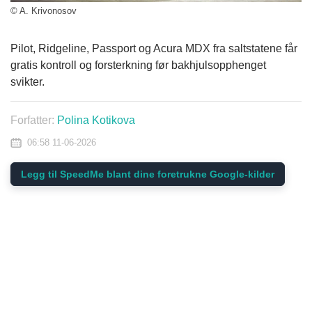
© A. Krivonosov
Pilot, Ridgeline, Passport og Acura MDX fra saltstatene får
gratis kontroll og forsterkning før bakhjulsopphenget
svikter.
Forfatter:
Polina Kotikova
06:58 11-06-2026
Legg til SpeedMe blant dine foretrukne Google-kilder