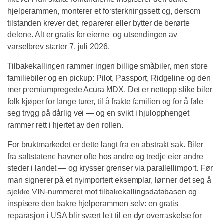
hjelperammen, monterer et forsterkningssett og, dersom
tilstanden krever det, reparerer eller bytter de berørte
delene. Alt er gratis for eierne, og utsendingen av
varselbrev starter 7. juli 2026.
Tilbakekallingen rammer ingen billige småbiler, men store
familiebiler og en pickup: Pilot, Passport, Ridgeline og den
mer premiumpregede Acura MDX. Det er nettopp slike biler
folk kjøper for lange turer, til å frakte familien og for å føle
seg trygg på dårlig vei — og en svikt i hjulopphenget
rammer rett i hjertet av den rollen.
For bruktmarkedet er dette langt fra en abstrakt sak. Biler
fra saltstatene havner ofte hos andre og tredje eier andre
steder i landet — og krysser grenser via parallellimport. Før
man signerer på et nyimportert eksemplar, lønner det seg å
sjekke VIN-nummeret mot tilbakekallingsdatabasen og
inspisere den bakre hjelperammen selv: en gratis
reparasjon i USA blir svært lett til en dyr overraskelse for