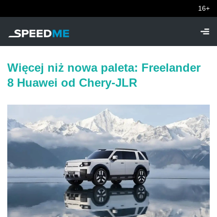
16+
Więcej niż nowa paleta: Freelander
8 Huawei od Chery-JLR