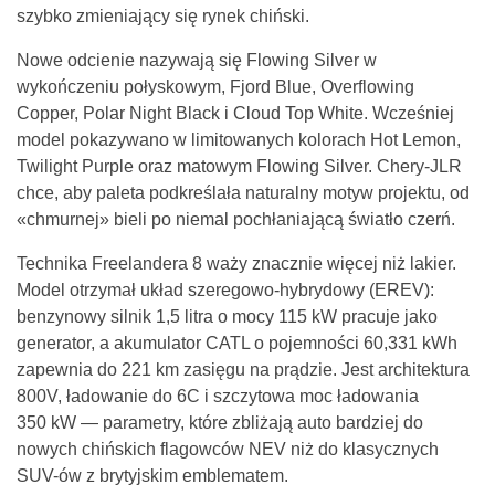
szybko zmieniający się rynek chiński.
Nowe odcienie nazywają się Flowing Silver w
wykończeniu połyskowym, Fjord Blue, Overflowing
Copper, Polar Night Black i Cloud Top White. Wcześniej
model pokazywano w limitowanych kolorach Hot Lemon,
Twilight Purple oraz matowym Flowing Silver. Chery-JLR
chce, aby paleta podkreślała naturalny motyw projektu, od
«chmurnej» bieli po niemal pochłaniającą światło czerń.
Technika Freelandera 8 waży znacznie więcej niż lakier.
Model otrzymał układ szeregowo-hybrydowy (EREV):
benzynowy silnik 1,5 litra o mocy 115 kW pracuje jako
generator, a akumulator CATL o pojemności 60,331 kWh
zapewnia do 221 km zasięgu na prądzie. Jest architektura
800V, ładowanie do 6C i szczytowa moc ładowania
350 kW — parametry, które zbliżają auto bardziej do
nowych chińskich flagowców NEV niż do klasycznych
SUV-ów z brytyjskim emblematem.