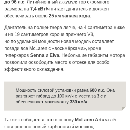
до 96 л.с
. Литий-ионный аккумулятор скромного
размера на
7,4 кВт/ч
питает двигатель и должен
обеспечивать около
25 км запаса хода
.
Двигатель на полцентнера легче, на 4 сантиметра ниже
и на 19 сантиметров короче прежнего V8,
но по удельной мощности новая модель оставляет
позади все McLaren с «восьмёрками», кроме
гиперкаров
Senna и Elva.
Небольшие габариты мотора
позволили освободить место в отсеке для особо
эффективного охлаждения.
Мощность силовой установки равна
680 л.с.
Она
разгоняет гибрид до 100 км/ч с места за
3 с
и
обеспечивает максималку
330 км/ч
.
Также сообщается, что в основу
McLaren Artura
лёг
совершенно новый карбоновый монокок,