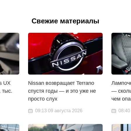
Свежие материалы
s UX
Nissan возвращает Terrano
Лампочк
 тыс.
спустя годы — и это уже не
— сколь
просто слух
чем опа
09:13 09 августа 2026
08:40