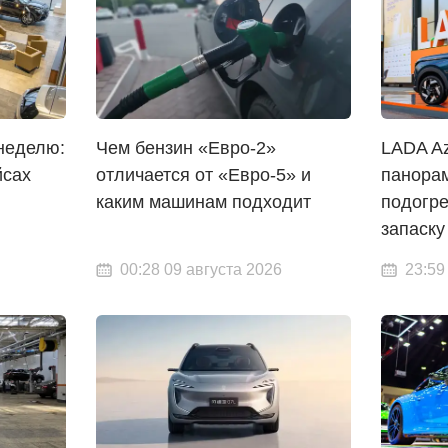
неделю:
Чем бензин «Евро-2»
LADA Az
йсах
отличается от «Евро-5» и
панора
каким машинам подходит
подогр
запаску
00:28 09 августа 2026
23:59