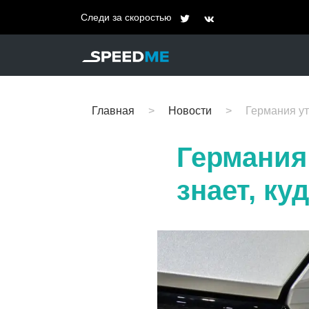
Следи за скоростью
Главная
Новости
Германия уто
Германия 
знает, ку