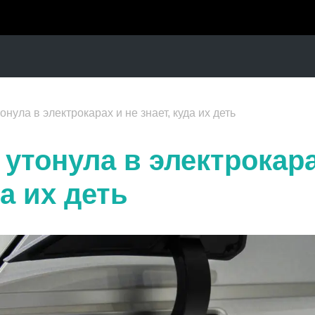
нула в электрокарах и не знает, куда их деть
утонула в электрокара
да их деть