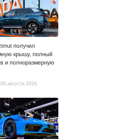
imut получил
мную крышу, полный
ев и полноразмерную
 08 августа 2026