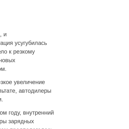
, и
уация усугубилась
ло к резкому
 новых
ом.
зкое увеличение
льтате, автодилеры
и.
ом году, внутренний
уры зарядных