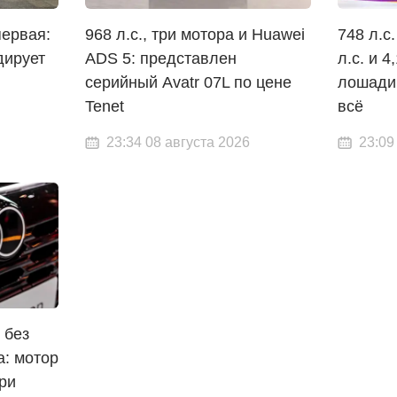
первая:
968 л.с., три мотора и Huawei
748 л.с.
дирует
ADS 5: представлен
л.с. и 4
серийный Avatr 07L по цене
лошади
Tenet
всё
23:34 08 августа 2026
23:09
 без
а: мотор
ри