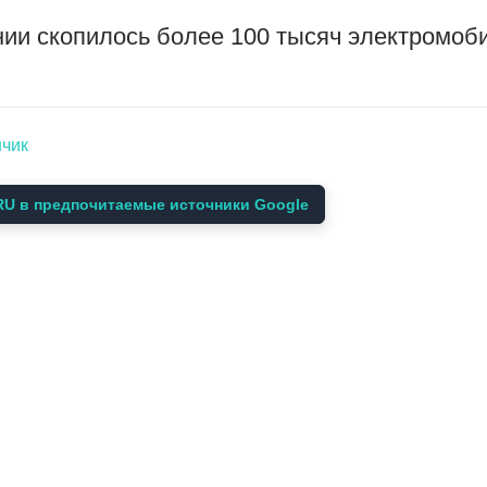
нии скопилось более 100 тысяч электромоб
нчик
U в предпочитаемые источники Google