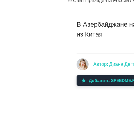
© Сайт Президента России / k
В Азербайджане на
из Китая
Автор: Диана Дег
Добавить SPEEDME.R