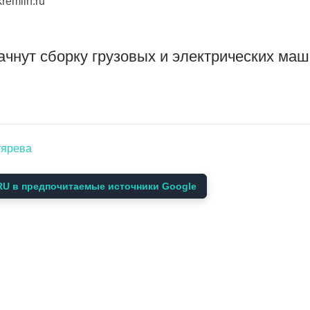
remlin.ru
чнут сборку грузовых и электрических маш
тярева
U в предпочитаемые источники Google