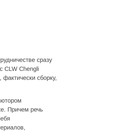
рудничестве сразу
с CLW Chengli
 фактически сборку,
ьютором
е. Причем речь
себя
териалов,