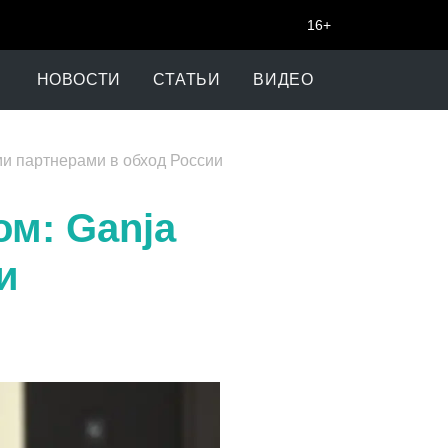
16+
НОВОСТИ
СТАТЬИ
ВИДЕО
ми партнерами в обход России
м: Ganja
и