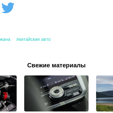
джана
#китайские авто
Свежие материалы