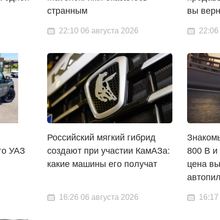
странным
вы верн
22:10 06 августа 2026
22:06
Российский мягкий гибрид
Знакомы
го УАЗ
создают при участии КамАЗа:
800 В и
какие машины его получат
цена вы
автопи
16:26 06 августа 2026
16:17