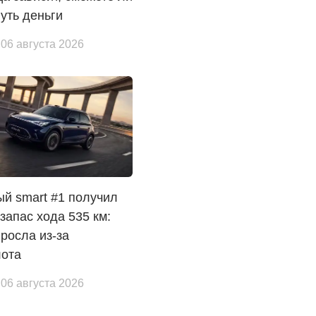
уть деньги
 06 августа 2026
й smart #1 получил
 запас хода 535 км:
росла из-за
лота
 06 августа 2026