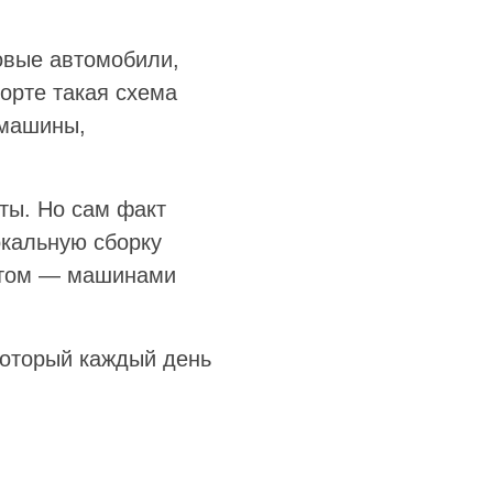
товые автомобили,
порте такая схема
 машины,
ты. Но сам факт
окальную сборку
нтом — машинами
который каждый день