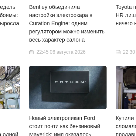
недель
Bentley объединила
Toyota 
рбоямы:
настройки электрокара в
HR лишь
выросла
Curation Engine: одним
ничего 
регулятором можно изменить
весь характер салона
22:45 06 августа 2026
22:30
Новый электропикап Ford
Купили 
стоит почти как бензиновый
сломал
а одной
Maverick: имя оказалось
продавц