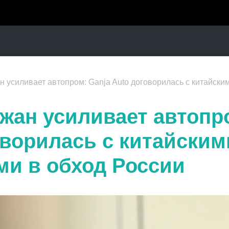
 усиливает автопром: Ganja Auto договорилась с китайски
жан усиливает автопро
оворилась с китайским
ми в обход России