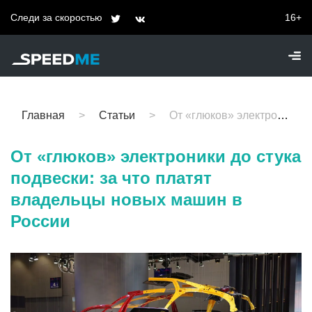
Следи за скоростью
16+
Главная
Статьи
От «глюков» электроники до стука подвески: за что платят владельцы новых машин в России
От «глюков» электроники до стука
подвески: за что платят
владельцы новых машин в
России