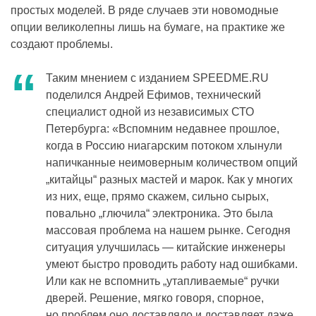
простых моделей. В ряде случаев эти новомодные
опции великолепны лишь на бумаге, на практике же
создают проблемы.
Таким мнением с изданием SPEEDME.RU
поделился Андрей Ефимов, технический
специалист одной из независимых СТО
Петербурга: «Вспомним недавнее прошлое,
когда в Россию ниагарским потоком хлынули
напичканные неимоверным количеством опций
„китайцы“ разных мастей и марок. Как у многих
из них, еще, прямо скажем, сильно сырых,
повально „глючила“ электроника. Это была
массовая проблема на нашем рынке. Сегодня
ситуация улучшилась — китайские инженеры
умеют быстро проводить работу над ошибками.
Или как не вспомнить „утапливаемые“ ручки
дверей. Решение, мягко говоря, спорное,
но проблем оно доставляло и доставляет даже