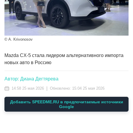
© A. Krivonosov
Mazda CX-5 стала лидером альтернативного импорта
новых авто в Россию
Автор: Диана Дегтярева
|
14:58 25 мая 2026
Обновлено:
15:04 25 мая 2026
Добавить SPEEDME.RU в предпочитаемые источники
Google