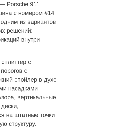
 — Porsche 911
ашина с номером #14
 одним из вариантов
гих решений:
икаций внутри
 сплиттер с
 порогов с
жний спойлер в духе
ыми насадками
зора, вертикальные
 диски,
ся на штатные точки
ую структуру.