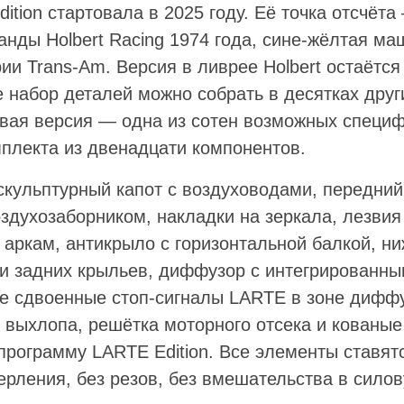
tion стартовала в 2025 году. Её точка отсчёта
анды Holbert Racing 1974 года, сине-жёлтая м
ии Trans-Am. Версия в ливрее Holbert остаётся
е набор деталей можно собрать в десятках дру
вая версия — одна из сотен возможных специф
мплекта из двенадцати компонентов.
скульптурный капот с воздуховодами, передний
здухозаборником, накладки на зеркала, лезвия
 аркам, антикрыло с горизонтальной балкой, ни
ели задних крыльев, диффузор с интегрированн
 сдвоенные стоп-сигналы LARTE в зоне диффу
 выхлопа, решётка моторного отсека и кованые
программу LARTE Edition. Все элементы ставят
рления, без резов, без вмешательства в силов