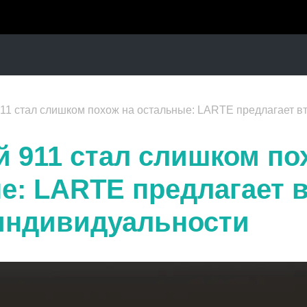
11 стал слишком похож на остальные: LARTE предлагает в
й 911 стал слишком по
е: LARTE предлагает 
индивидуальности