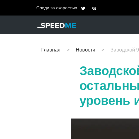
Следи за скоростью
Главная
Новости
Заводской 9
Заводско
остальны
уровень 