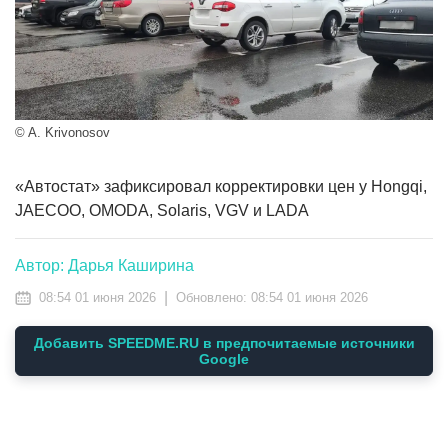
© A. Krivonosov
«Автостат» зафиксировал корректировки цен у Hongqi,
JAECOO, OMODA, Solaris, VGV и LADA
Автор: Дарья Каширина
|
08:54 01 июня 2026
Обновлено:
08:54 01 июня 2026
Добавить SPEEDME.RU в предпочитаемые источники
Google