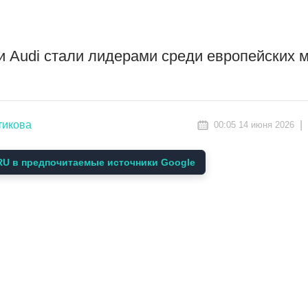
 Audi стали лидерами среди европейских м
тикова
|
00:05 14 июня 2026
U в предпочитаемые источники Google