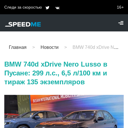
Следи за скоростью
16+
Главная
Новости
BMW 740d xDrive Nero Lusso в Пусане: 299 л.с., 6,5 л/100 км и тираж 135 экземпляров
BMW 740d xDrive Nero Lusso в
Пусане: 299 л.с., 6,5 л/100 км и
тираж 135 экземпляров