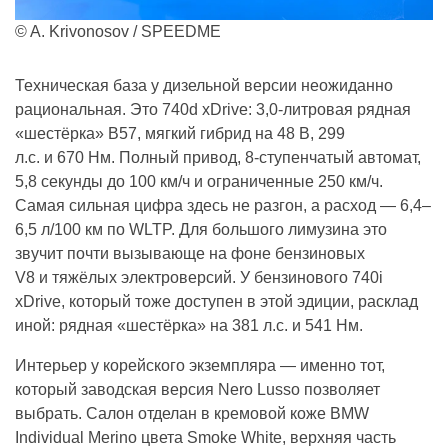
© A. Krivonosov / SPEEDME
Техническая база у дизельной версии неожиданно
рациональная. Это 740d xDrive: 3,0-литровая рядная
«шестёрка» B57, мягкий гибрид на 48 В, 299
л.с. и 670 Нм. Полный привод, 8-ступенчатый автомат,
5,8 секунды до 100 км/ч и ограниченные 250 км/ч.
Самая сильная цифра здесь не разгон, а расход — 6,4–
6,5 л/100 км по WLTP. Для большого лимузина это
звучит почти вызывающе на фоне бензиновых
V8 и тяжёлых электроверсий. У бензинового 740i
xDrive, который тоже доступен в этой эдиции, расклад
иной: рядная «шестёрка» на 381 л.с. и 541 Нм.
Интерьер у корейского экземпляра — именно тот,
который заводская версия Nero Lusso позволяет
выбрать. Салон отделан в кремовой коже BMW
Individual Merino цвета Smoke White, верхняя часть