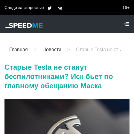
Следи за скоростью
16+
Главная
Новости
Старые Tesla не станут беспилотниками? Иск бьет по главному обещанию Маска
Старые Tesla не станут
беспилотниками? Иск бьет по
главному обещанию Маска