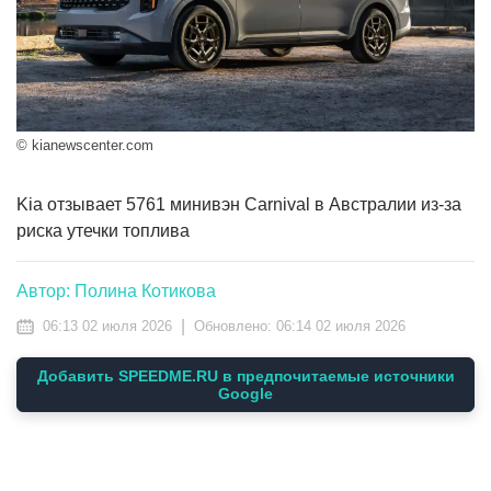
© kianewscenter.com
Kia отзывает 5761 минивэн Carnival в Австралии из-за
риска утечки топлива
Автор: Полина Котикова
|
06:13 02 июля 2026
Обновлено:
06:14 02 июля 2026
Добавить SPEEDME.RU в предпочитаемые источники
Google