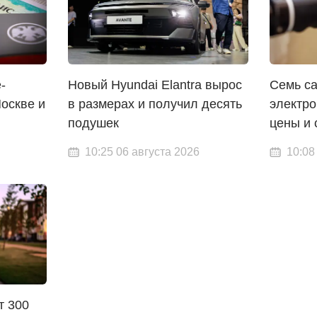
-
Новый Hyundai Elantra вырос
Семь с
оскве и
в размерах и получил десять
электро
подушек
цены и 
10:25 06 августа 2026
10:08
т 300