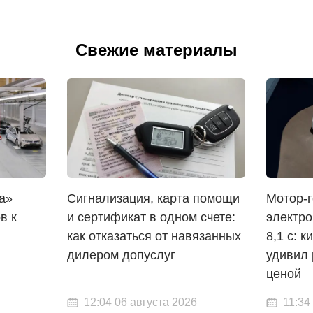
Свежие материалы
а»
Сигнализация, карта помощи
Мотор-г
в к
и сертификат в одном счете:
электро
как отказаться от навязанных
8,1 с: 
дилером допуслуг
удивил 
ценой
12:04 06 августа 2026
11:34