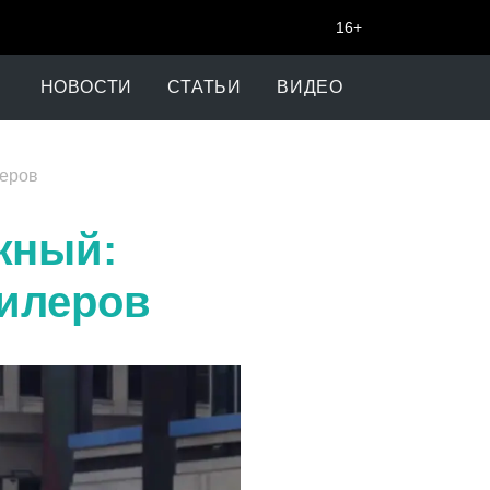
16+
НОВОСТИ
СТАТЬИ
ВИДЕО
леров
жный:
дилеров