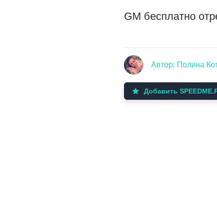
GM бесплатно отре
Автор: Полина Ко
Добавить SPEEDME.R