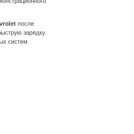
емонстрационного
vrolet
после
быструю зарядку
ых систем