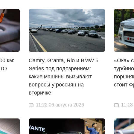
00 км:
Camry, Granta, Rio и BMW 5
«Ока» с
СТО
Series под подозрением:
турбино
какие машины вызывают
поршням
вопросы у россиян на
стоит 
вторичке
11:22 06 августа 2026
11:18