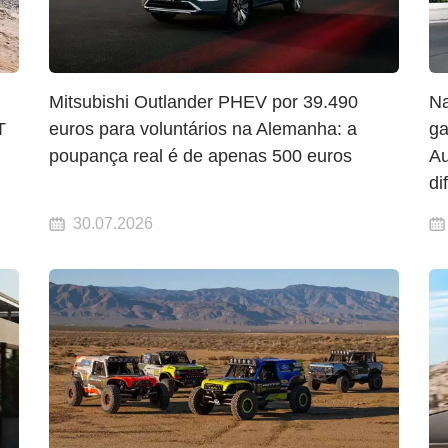
Mitsubishi Outlander PHEV por 39.490
Na
T
euros para voluntários na Alemanha: a
ga
poupança real é de apenas 500 euros
Au
di
30.07.2026