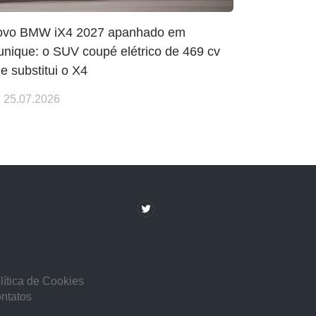
ovo BMW iX4 2027 apanhado em
nique: o SUV coupé elétrico de 469 cv
e substitui o X4
25.07.2026
lítica de Cookies
ntatos