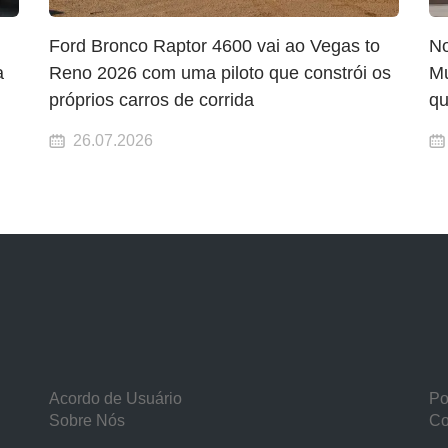
Ford Bronco Raptor 4600 vai ao Vegas to
N
a
Reno 2026 com uma piloto que constrói os
Mu
próprios carros de corrida
qu
26.07.2026
Acordo de Usuário
Po
Sobre Nós
Co