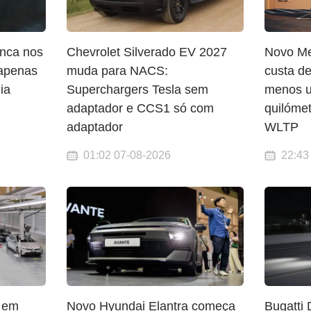
nca nos
Chevrolet Silverado EV 2027
Novo M
 apenas
muda para NACS:
custa d
ia
Superchargers Tesla sem
menos u
adaptador e CCS1 só com
quilóme
adaptador
WLTP
01:02 07-08-2026
22:43
 em
Novo Hyundai Elantra começa
Bugatti 