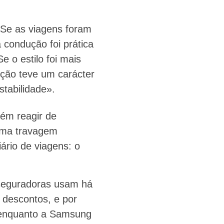
 Se as viagens foram
 condução foi prática
e o estilo foi mais
ução teve um carácter
stabilidade».
bém reagir de
uma travagem
ário de viagens: o
 seguradoras usam há
 descontos, e por
r enquanto a Samsung