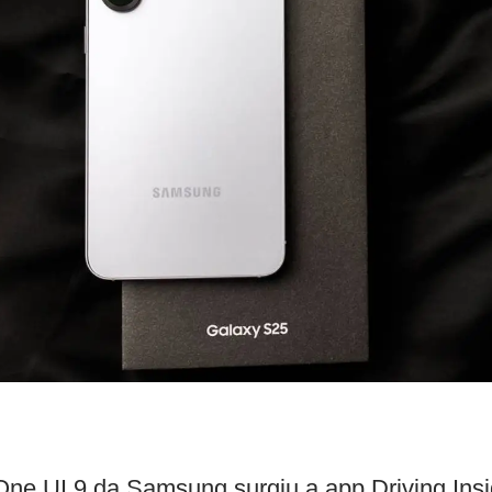
 One UI 9 da Samsung surgiu a app Driving Ins