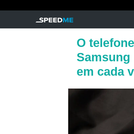
O telefon
Samsung m
em cada 