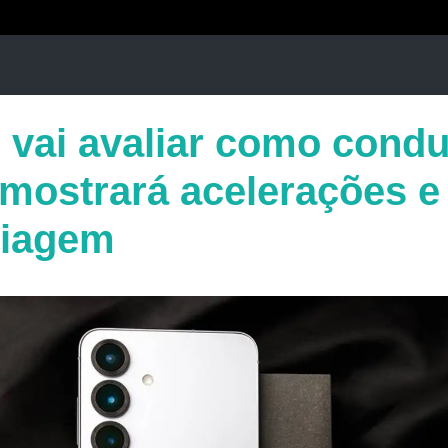
e vai avaliar como condu
ostrará acelerações e
viagem