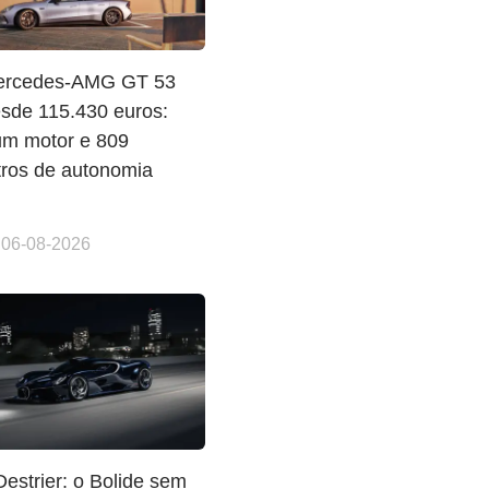
ercedes-AMG GT 53
esde 115.430 euros:
m motor e 809
tros de autonomia
 06-08-2026
Destrier: o Bolide sem