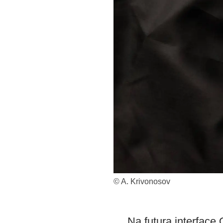
© A. Krivonosov
Na futura interface