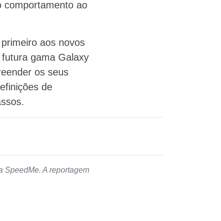
 o comportamento ao
 primeiro aos novos
a futura gama Galaxy
preender os seus
definições de
assos.
 da SpeedMe. A reportagem