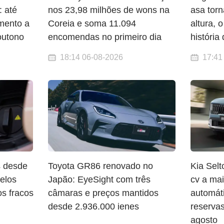
: até
nos 23,98 milhões de wons na
asa tor
mento a
Coreia e soma 11.094
altura, 
outono
encomendas no primeiro dia
história
18:14 06-08-2026
17:41
s desde
Toyota GR86 renovado no
Kia Sel
elos
Japão: EyeSight com três
cv a mai
os fracos
câmaras e preços mantidos
automát
desde 2.936.000 ienes
reservas
agosto