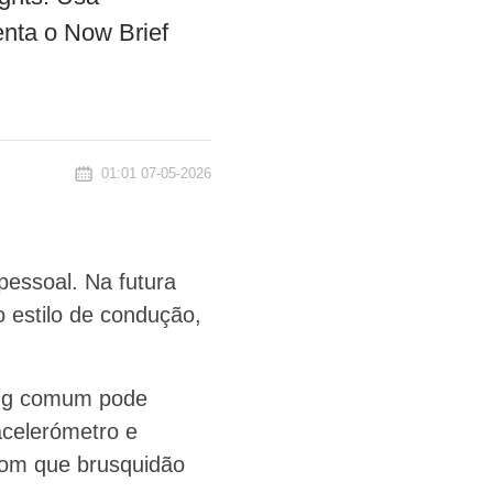
enta o Now Brief
01:01 07-05-2026
essoal. Na futura
o estilo de condução,
ung comum pode
acelerómetro e
 com que brusquidão