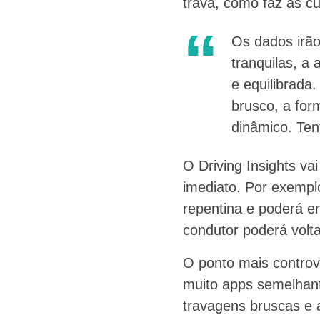
trava, como faz as c
Os dados irão
tranquilas, a
e equilibrada.
brusco, a for
dinâmico. Ten
O Driving Insights v
imediato. Por exemp
repentina e poderá e
condutor poderá volta
O ponto mais controv
muito apps semelhant
travagens bruscas e 