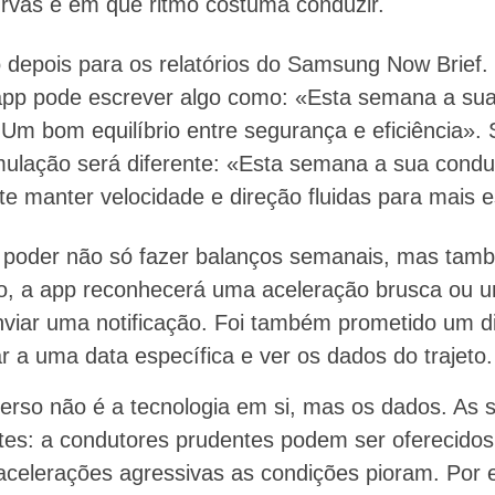
urvas e em que ritmo costuma conduzir.
 depois para os relatórios do Samsung Now Brief.
 app pode escrever algo como: «Esta semana a sua
 Um bom equilíbrio entre segurança e eficiência». S
mulação será diferente: «Esta semana a sua cond
te manter velocidade e direção fluidas para mais e
ai poder não só fazer balanços semanais, mas tam
lo, a app reconhecerá uma aceleração brusca ou 
nviar uma notificação. Foi também prometido um di
r a uma data específica e ver os dados do trajeto.
erso não é a tecnologia em si, mas os dados. As
es: a condutores prudentes podem ser oferecidos
acelerações agressivas as condições pioram. Po