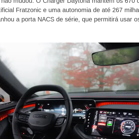
não mudou. O Charger Daytona mantém os 670 c
ificial Fratzonic e uma autonomia de até 267 milh
hou a porta NACS de série, que permitirá usar o