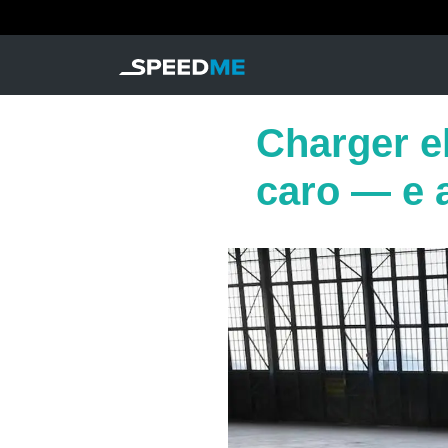
Charger el
caro — e 