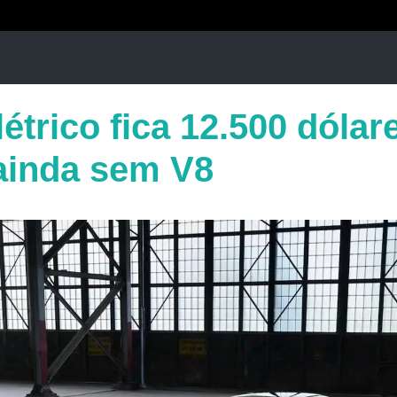
étrico fica 12.500 dólar
ainda sem V8