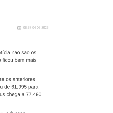
08:57 04-06-2026
tícia não são os
o ficou bem mais
e os anteriores
iu de 61.995 para
lus chega a 77.490