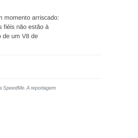
m momento arriscado:
 fiéis não estão à
o de um V8 de
 da SpeedMe. A reportagem