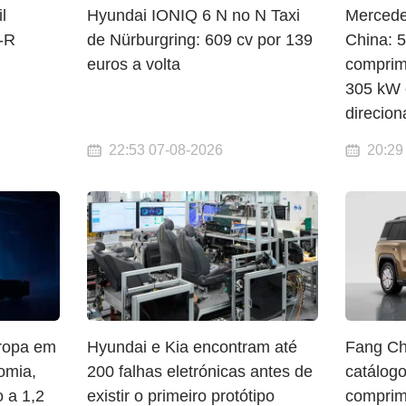
l
Hyundai IONIQ 6 N no N Taxi
Mercede
-R
de Nürburgring: 609 cv por 139
China: 
euros a volta
comprime
305 kW 
direcion
22:53 07-08-2026
20:29
ropa em
Hyundai e Kia encontram até
Fang Ch
omia,
200 falhas eletrónicas antes de
catálog
 a 1,2
existir o primeiro protótipo
comprim