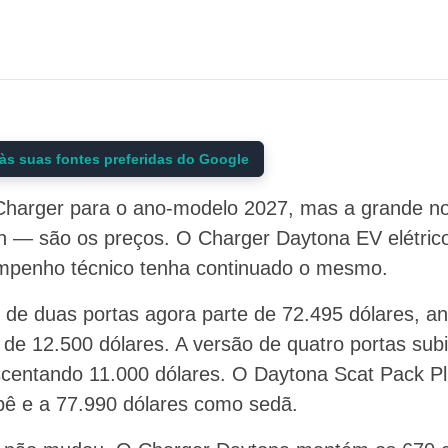
às suas fontes preferidas do Google
Charger para o ano-modelo 2027, mas a grande no
 — são os preços. O Charger Daytona EV elétric
mpenho técnico tenha continuado o mesmo.
de duas portas agora parte de 72.495 dólares, ant
de 12.500 dólares. A versão de quatro portas sub
scentando 11.000 dólares. O Daytona Scat Pack P
pê e a 77.990 dólares como sedã.