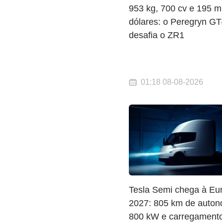
953 kg, 700 cv e 195 mi
dólares: o Peregryn GT
desafia o ZR1
01:18 08-08-2026
Tesla Semi chega à Eu
2027: 805 km de auton
800 kW e carregamento