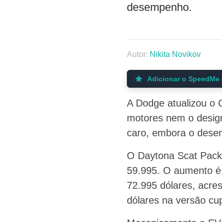
desempenho.
Autor:
Nikita Novikov
Adicionar o SpeedMe 
A Dodge atualizou o 
motores nem o design
caro, embora o dese
O Daytona Scat Pack 
59.995. O aumento é 
72.995 dólares, acre
dólares na versão cu