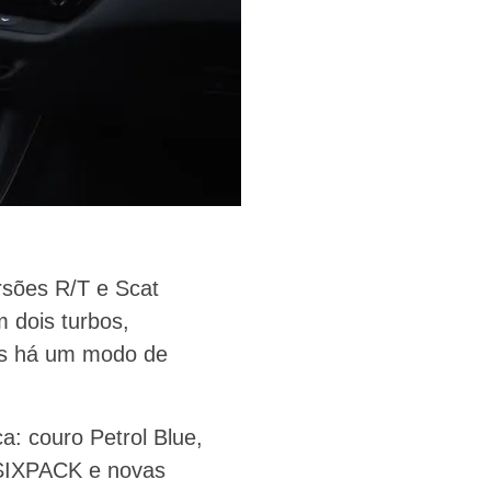
sões R/T e Scat
m dois turbos,
mas há um modo de
: couro Petrol Blue,
 SIXPACK e novas