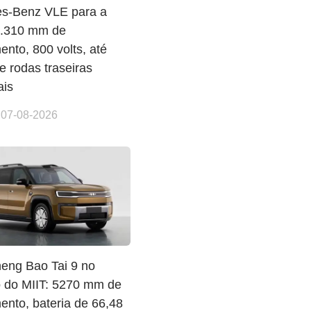
s-Benz VLE para a
5.310 mm de
nto, 800 volts, até
e rodas traseiras
ais
 07-08-2026
eng Bao Tai 9 no
o do MIIT: 5270 mm de
ento, bateria de 66,48