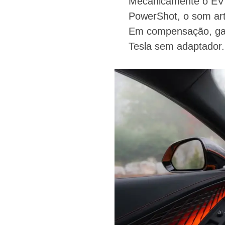
Mecanicamente o EV 
PowerShot, o som art
Em compensação, gan
Tesla sem adaptador.