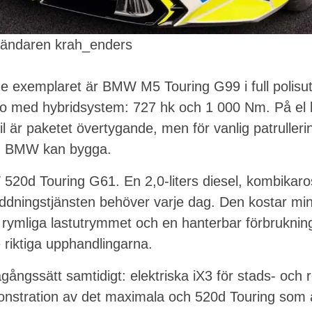
vändaren krah_enders
de exemplaret är BMW M5 Touring G99 i full polisu
rbo med hybridsystem: 727 hk och 1 000 Nm. På el 
il är paketet övertygande, men för vanlig patrulleri
ad BMW kan bygga.
520d Touring G61. En 2,0-liters diesel, kombikaro
ddningstjänsten behöver varje dag. Den kostar min
rymliga lastutrymmet och en hanterbar förbrukning
 riktiga upphandlingarna.
gångssätt samtidigt: elektriska iX3 för stads- och 
nstration av det maximala och 520d Touring som 