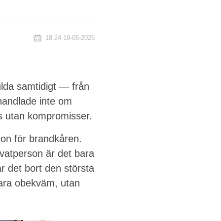
18:24 19-05-2026
ulda samtidigt — från
 handlade inte om
ass utan kompromisser.
on för brandkåren.
vatperson är det bara
r det bort den största
 bara obekväm, utan