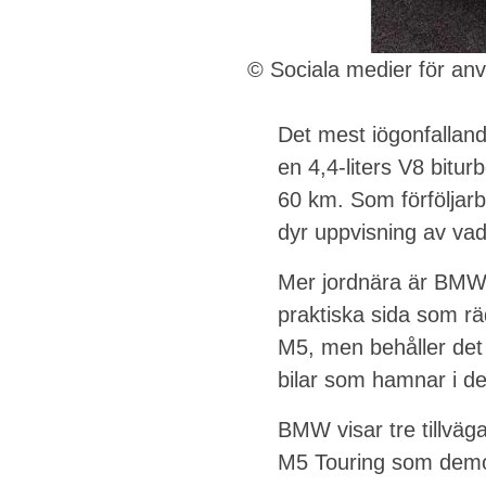
© Sociala medier för an
Det mest iögonfallan
en 4,4-liters V8 bitu
60 km. Som förföljarb
dyr uppvisning av v
Mer jordnära är BMW 
praktiska sida som rä
M5, men behåller det 
bilar som hamnar i de
BMW visar tre tillväga
M5 Touring som demo