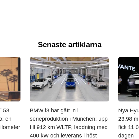
Senaste artiklarna
 53
BMW i3 har gått in i
Nya Hyun
o: en
serieproduktion i München: upp
23,98 mi
ilometer
till 912 km WLTP, laddning med
fick 11 
400 kW och leverans i höst
dagen