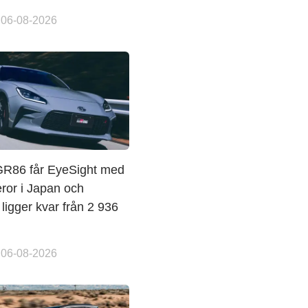
 06-08-2026
GR86 får EyeSight med
ror i Japan och
 ligger kvar från 2 936
 06-08-2026