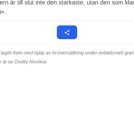
tern är till slut inte den starkaste, utan den som kla
g».
agits fram med hjälp av AI-översättning under redaktionell g
n är av Dmitry Novikov