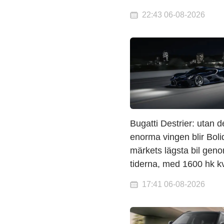
22:43 06-08-2026
Bugatti Destrier: utan d
enorma vingen blir Boli
märkets lägsta bil gen
tiderna, med 1600 hk k
17:41 06-08-2026