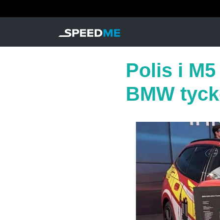
Polis i M5
BMW tycke