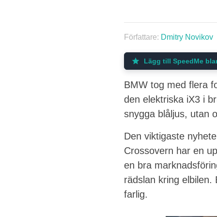
Författare:
Dmitry Novikov
Lägg till SpeedMe bla
BMW tog med flera for
den elektriska iX3 i 
snygga blåljus, utan o
Den viktigaste nyhet
Crossovern har en up
en bra marknadsföring
rädslan kring elbilen.
farlig.