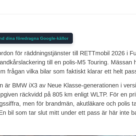
nd dina föredragna Google-källor
don för räddningstjänster till RETTmobil 2026 i F
brandkårslackering till en polis-M5 Touring. Mässan
m frågan vilka bilar som faktiskt klarar ett helt p
en är BMW iX3 av Neue Klasse-generationen i versi
pgiven räckvidd på 805 km enligt WLTP. För en pri
ssiffra, men för brandmän, akutläkare och polis ta
 En bil som tar slut mitt under ett pass är här inte