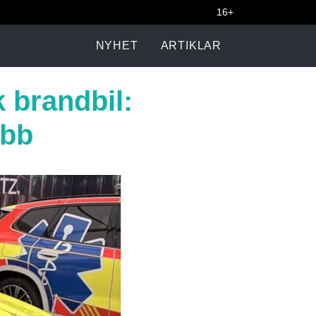
16+
NYHET
ARTIKLAR
k brandbil:
abb