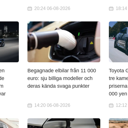
20:24 06-08-2026
18:14
en
Begagnade elbilar från 11 000
Toyota 
de
euro: sju billiga modeller och
tre kame
om
deras kända svaga punkter
priserna
var
000 yen
14:20 06-08-2026
12:12