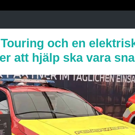
 Touring och en elektris
r att hjälp ska vara sn