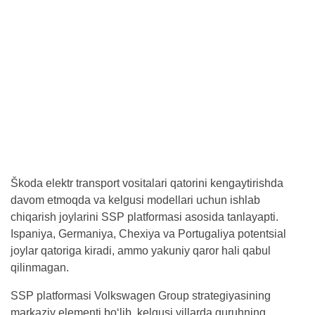
Škoda elektr transport vositalari qatorini kengaytirishda
davom etmoqda va kelgusi modellari uchun ishlab
chiqarish joylarini SSP platformasi asosida tanlayapti.
Ispaniya, Germaniya, Chexiya va Portugaliya potentsial
joylar qatoriga kiradi, ammo yakuniy qaror hali qabul
qilinmagan.
SSP platformasi Volkswagen Group strategiyasining
markaziy elementi bo‘lib, kelgusi yillarda guruhning