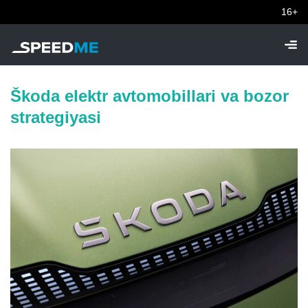
16+
Škoda elektr avtomobillari va bozor
strategiyasi