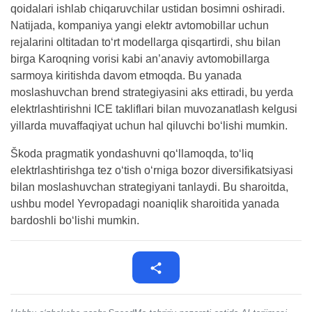
qoidalari ishlab chiqaruvchilar ustidan bosimni oshiradi.
Natijada, kompaniya yangi elektr avtomobillar uchun
rejalarini oltitadan to‘rt modellarga qisqartirdi, shu bilan
birga Karoqning vorisi kabi an’anaviy avtomobillarga
sarmoya kiritishda davom etmoqda. Bu yanada
moslashuvchan brend strategiyasini aks ettiradi, bu yerda
elektrlashtirishni ICE takliflari bilan muvozanatlash kelgusi
yillarda muvaffaqiyat uchun hal qiluvchi bo‘lishi mumkin.
Škoda pragmatik yondashuvni qo‘llamoqda, to‘liq
elektrlashtirishga tez o‘tish o‘rniga bozor diversifikatsiyasi
bilan moslashuvchan strategiyani tanlaydi. Bu sharoitda,
ushbu model Yevropadagi noaniqlik sharoitida yanada
bardoshli bo‘lishi mumkin.