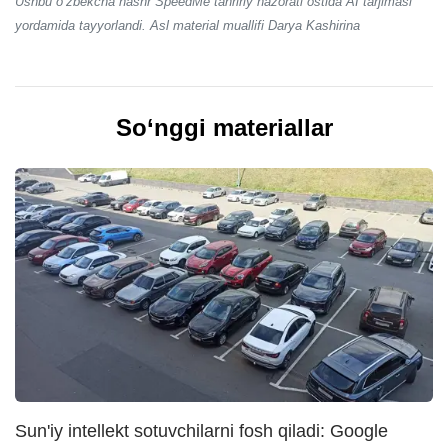
Ushbu o‘zbekcha nashr SpeedMe tahririy nazorati ostida AI tarjimasi
yordamida tayyorlandi. Asl material muallifi Darya Kashirina
So‘nggi materiallar
Sun'iy intellekt sotuvchilarni fosh qiladi: Google