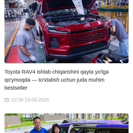
Toyota RAV4 ishlab chiqarishini qayta yo'lga
qo'ymoqda — to'xtatish uchun juda muhim
bestseller
02:36 23-06-2026