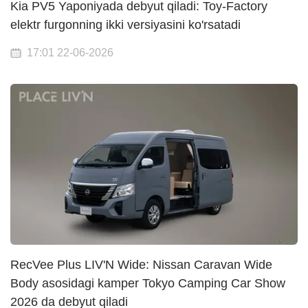
Kia PV5 Yaponiyada debyut qiladi: Toy-Factory
elektr furgonning ikki versiyasini ko'rsatadi
17:01 22-06-2026
RecVee Plus LIV'N Wide: Nissan Caravan Wide
Body asosidagi kamper Tokyo Camping Car Show
2026 da debyut qiladi