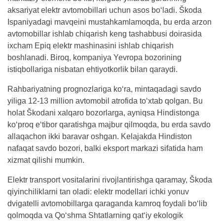
aksariyat elektr avtomobillari uchun asos bo‘ladi. Škoda
Ispaniyadagi mavqeini mustahkamlamoqda, bu erda arzon
avtomobillar ishlab chiqarish keng tashabbusi doirasida
ixcham Epiq elektr mashinasini ishlab chiqarish
boshlanadi. Biroq, kompaniya Yevropa bozorining
istiqbollariga nisbatan ehtiyotkorlik bilan qaraydi.
Rahbariyatning prognozlariga ko‘ra, mintaqadagi savdo
yiliga 12-13 million avtomobil atrofida to‘xtab qolgan. Bu
holat Škodani xalqaro bozorlarga, ayniqsa Hindistonga
ko‘proq e‘tibor qaratishga majbur qilmoqda, bu erda savdo
allaqachon ikki baravar oshgan. Kelajakda Hindiston
nafaqat savdo bozori, balki eksport markazi sifatida ham
xizmat qilishi mumkin.
Elektr transport vositalarini rivojlantirishga qaramay, Škoda
qiyinchiliklarni tan oladi: elektr modellari ichki yonuv
dvigatelli avtomobillarga qaraganda kamroq foydali bo‘lib
qolmoqda va Qo‘shma Shtatlarning qat‘iy ekologik