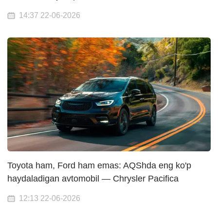
14:37 22-06-2026
Toyota ham, Ford ham emas: AQShda eng ko'p
haydaladigan avtomobil — Chrysler Pacifica
12:13 22-06-2026