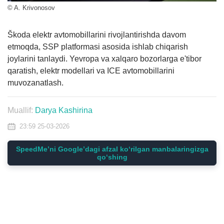
© A. Krivonosov
Škoda elektr avtomobillarini rivojlantirishda davom
etmoqda, SSP platformasi asosida ishlab chiqarish
joylarini tanlaydi. Yevropa va xalqaro bozorlarga e'tibor
qaratish, elektr modellari va ICE avtomobillarini
muvozanatlash.
Muallif:
Darya Kashirina
23:59 25-03-2026
SpeedMe’ni Google’dagi afzal ko‘rilgan manbalaringizga
qo‘shing