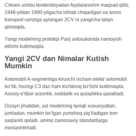
Citroen ushbu tendentsiyadan foydalanishni maqsad qilib,
1948-yildan 1990-yilgacha ishlab chiqarilgan va arzon
transport ramziga aylangan 2CV ni yangicha talqin
qilmoqda.
Yangi modelning prototipi Parij avtosalonida namoyish
etilishi kutilmoqda.
Yangi 2CV dan Nimalar Kutish
Mumkin
Avtomobil A-segmentiga kiruvchi ixcham elektr avtomobil
bo‘lib, hozirgi C3 dan ham kichikroq bo‘lishi kutilmoqda.
Asosiy e‘tibor arzonlik, soddalik va qulaylikka qaratiladi.
Dizayn jihatidan, asl modelning taniqli xususiyatlari,
jumladan, mumkin bo‘lgan yumshoq yig‘iladigan tom
saqlanib qoladi, ammo zamonaviy standartlarga
moslashtiriladi.