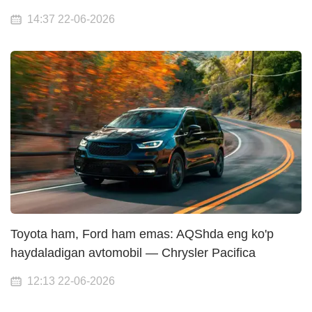
14:37 22-06-2026
Toyota ham, Ford ham emas: AQShda eng ko'p
haydaladigan avtomobil — Chrysler Pacifica
12:13 22-06-2026