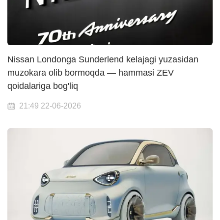
Nissan Londonga Sunderlend kelajagi yuzasidan
muzokara olib bormoqda — hammasi ZEV
qoidalariga bog'liq
21:49 22-06-2026