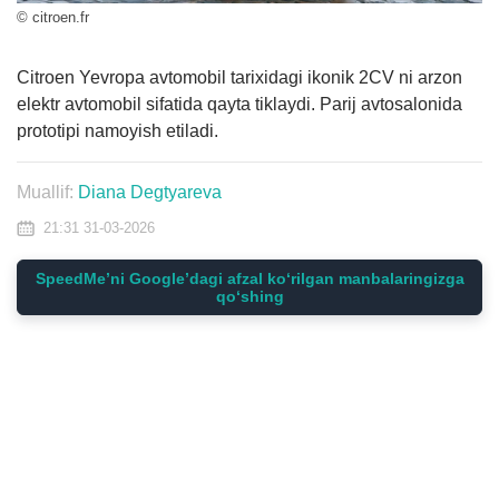
© citroen.fr
Citroen Yevropa avtomobil tarixidagi ikonik 2CV ni arzon
elektr avtomobil sifatida qayta tiklaydi. Parij avtosalonida
prototipi namoyish etiladi.
Muallif:
Diana Degtyareva
21:31 31-03-2026
SpeedMe’ni Google’dagi afzal ko‘rilgan manbalaringizga
qo‘shing