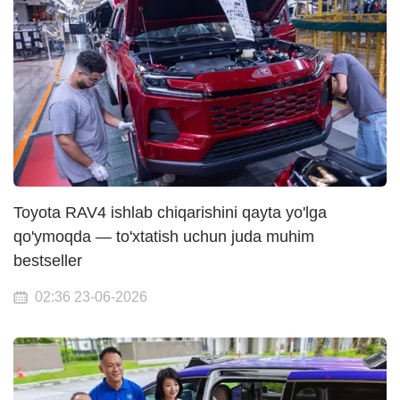
Toyota RAV4 ishlab chiqarishini qayta yo'lga
qo'ymoqda — to'xtatish uchun juda muhim
bestseller
02:36 23-06-2026