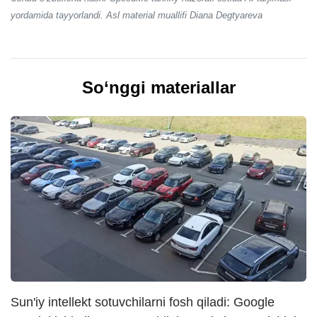
yordamida tayyorlandi. Asl material muallifi Diana Degtyareva
So‘nggi materiallar
Sun'iy intellekt sotuvchilarni fosh qiladi: Google