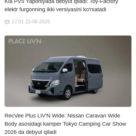
Kia PV5 Yaponiyada debyut qiladi: Toy-Factory
elektr furgonning ikki versiyasini ko'rsatadi
17:01 22-06-2026
RecVee Plus LIV'N Wide: Nissan Caravan Wide
Body asosidagi kamper Tokyo Camping Car Show
2026 da debyut qiladi