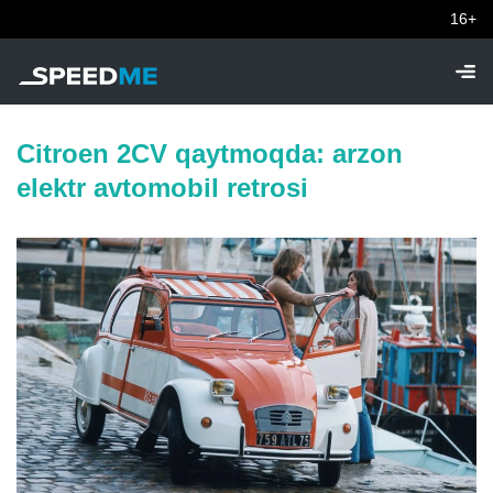
16+
Citroen 2CV qaytmoqda: arzon
elektr avtomobil retrosi