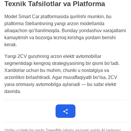
Texnik Tafsilotlar va Platforma
Model Smart Car platformasida qurilishi mumkin, bu
platforma Stellantisning yangi arzon modellarida
allaqachon qo‘llanilmoqda. Bunday yondashuv xarajatlarni
kamaytirish va bozorga tezroq kirishga yordam berishi
kerak.
Yangi 2CV guruhning arzon elektr avtomobillar
segmentidagi kengroq strategiyasining bir qismi bo‘ladi.
Xaridorlar uchun bu muhim, chunki u nostalgiya va
arzonlikni birlashtiradi. Agar muvaffaqiyatli bo‘lsa, 2CV
yana ommaviy avtomobilga aylanadi — bu safar elektr
davrida.
Ushbu o‘zbekcha nashr SpeedMe tahririy nazorati ostida AI tarjimasi