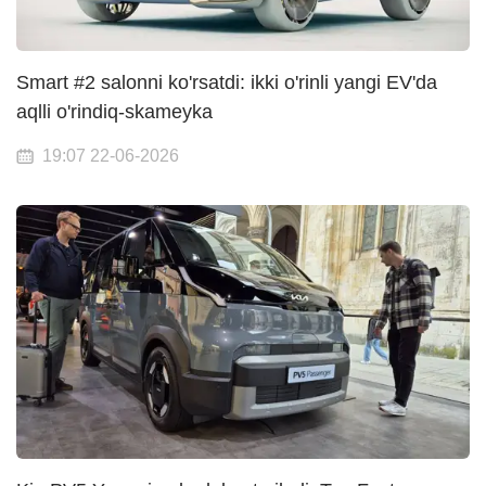
Smart #2 salonni ko'rsatdi: ikki o'rinli yangi EV'da
aqlli o'rindiq-skameyka
19:07 22-06-2026