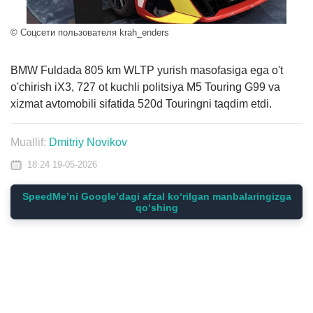
© Соцсети пользователя krah_enders
BMW Fuldada 805 km WLTP yurish masofasiga ega o't
o'chirish iX3, 727 ot kuchli politsiya M5 Touring G99 va
xizmat avtomobili sifatida 520d Touringni taqdim etdi.
Muallif:
Dmitriy Novikov
18:24 19-05-2026
SpeedMe’ni Google’dagi afzal ko‘rilgan manbalaringizga
qo‘shing