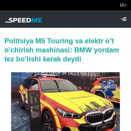
16+
Politsiya M5 Touring va elektr o't
o'chirish mashinasi: BMW yordam
tez bo'lishi kerak deydi