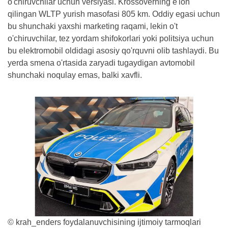
o'chiruvchilar uchun versiyasi. Krossoverning e'lon
qilingan WLTP yurish masofasi 805 km. Oddiy egasi uchun
bu shunchaki yaxshi marketing raqami, lekin o't
o'chiruvchilar, tez yordam shifokorlari yoki politsiya uchun
bu elektromobil oldidagi asosiy qo'rquvni olib tashlaydi. Bu
yerda smena o'rtasida zaryadi tugaydigan avtomobil
shunchaki noqulay emas, balki xavfli.
© krah_enders foydalanuvchisining ijtimoiy tarmoqlari