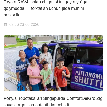
Toyota RAV4 ishlab chiqarishini qayta yo'lga
qo'ymoqda — to'xtatish uchun juda muhim
bestseller
02:36 23-06-2026
Pony.ai robotaksilari Singapurda ComfortDelGro Zig
ilovasi orqali jamoatchilikka ochildi