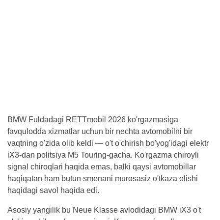
BMW Fuldadagi RETTmobil 2026 ko'rgazmasiga
favqulodda xizmatlar uchun bir nechta avtomobilni bir
vaqtning o'zida olib keldi — o't o'chirish bo'yog'idagi elektr
iX3-dan politsiya M5 Touring-gacha. Ko'rgazma chiroyli
signal chiroqlari haqida emas, balki qaysi avtomobillar
haqiqatan ham butun smenani murosasiz o'tkaza olishi
haqidagi savol haqida edi.
Asosiy yangilik bu Neue Klasse avlodidagi BMW iX3 o't