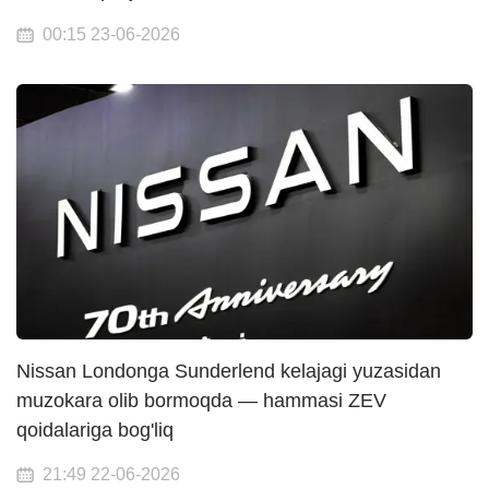
00:15 23-06-2026
Nissan Londonga Sunderlend kelajagi yuzasidan
muzokara olib bormoqda — hammasi ZEV
qoidalariga bog'liq
21:49 22-06-2026