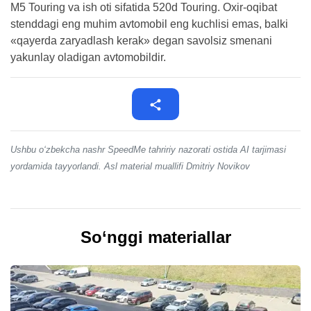
M5 Touring va ish oti sifatida 520d Touring. Oxir-oqibat
stenddagi eng muhim avtomobil eng kuchlisi emas, balki
«qayerda zaryadlash kerak» degan savolsiz smenani
yakunlay oladigan avtomobildir.
Ushbu o‘zbekcha nashr SpeedMe tahririy nazorati ostida AI tarjimasi
yordamida tayyorlandi. Asl material muallifi Dmitriy Novikov
So‘nggi materiallar