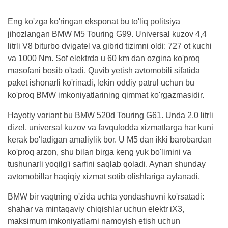
Eng ko'zga ko'ringan eksponat bu to'liq politsiya
jihozlangan BMW M5 Touring G99. Universal kuzov 4,4
litrli V8 biturbo dvigatel va gibrid tizimni oldi: 727 ot kuchi
va 1000 Nm. Sof elektrda u 60 km dan ozgina ko'proq
masofani bosib o'tadi. Quvib yetish avtomobili sifatida
paket ishonarli ko'rinadi, lekin oddiy patrul uchun bu
ko'proq BMW imkoniyatlarining qimmat ko'rgazmasidir.
Hayotiy variant bu BMW 520d Touring G61. Unda 2,0 litrli
dizel, universal kuzov va favqulodda xizmatlarga har kuni
kerak bo'ladigan amaliylik bor. U M5 dan ikki barobardan
ko'proq arzon, shu bilan birga keng yuk bo'limini va
tushunarli yoqilg'i sarfini saqlab qoladi. Aynan shunday
avtomobillar haqiqiy xizmat sotib olishlariga aylanadi.
BMW bir vaqtning o'zida uchta yondashuvni ko'rsatadi:
shahar va mintaqaviy chiqishlar uchun elektr iX3,
maksimum imkoniyatlarni namoyish etish uchun